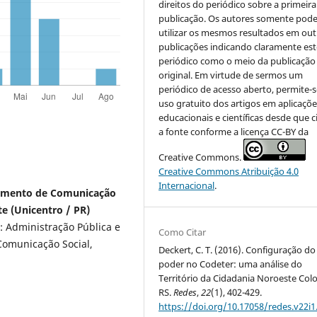
direitos do periódico sobre a primeira
publicação. Os autores somente pod
utilizar os mesmos resultados em out
publicações indicando claramente est
periódico como o meio da publicação
original. Em virtude de sermos um
periódico de acesso aberto, permite-s
uso gratuito dos artigos em aplicaçõe
educacionais e científicas desde que c
a fonte conforme a licença CC-BY da
Creative Commons.
Creative Commons Atribuição 4.0
Internacional
.
tamento de Comunicação
e (Unicentro / PR)
 Administração Pública e
Como Citar
Comunicação Social,
Deckert, C. T. (2016). Configuração do
poder no Codeter: uma análise do
Território da Cidadania Noroeste Colo
RS.
Redes
,
22
(1), 402-429.
https://doi.org/10.17058/redes.v22i1