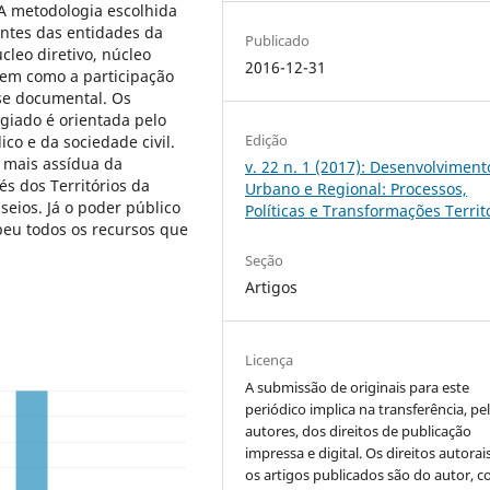
 A metodologia escolhida
antes das entidades da
Publicado
cleo diretivo, núcleo
2016-12-31
 bem como a participação
se documental. Os
giado é orientada pelo
Edição
ico e da sociedade civil.
a mais assídua da
v. 22 n. 1 (2017): Desenvolviment
s dos Territórios da
Urbano e Regional: Processos,
eios. Já o poder público
Políticas e Transformações Territ
eu todos os recursos que
Seção
Artigos
Licença
A submissão de originais para este
periódico implica na transferência, pe
autores, dos direitos de publicação
impressa e digital. Os direitos autorai
os artigos publicados são do autor, 