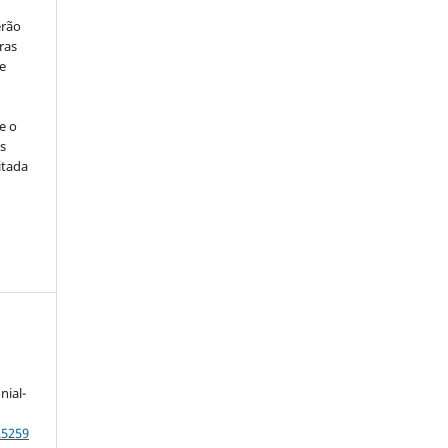
erão
ras
e
e o
s
itada
nial-
.5259