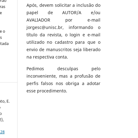
erão
Após, devem solicitar a inclusão do
ras
papel de AUTOR/A e/ou
e
AVALIADOR por e-mail
jorgesc@unisc.br, informando o
e o
título da revista, o login e e-mail
s
utilizado no cadastro para que o
itada
envio de manuscritos seja liberado
na respectiva conta.
Pedimos desculpas pelo
inconveniente, mas a profusão de
perfis falsos nos obriga a adotar
esse procedimento.
to, E.
o
o
2),
.28