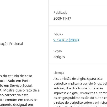
Publicado
2009-11-17
Edição
v. 14 n. 2 (2009)
cação Prisional
Seção
Artigos
Licença
es do estudo de caso
A submissão de originais para este
localizado em Porto
periódico implica na transferência, pe
o em Serviço Social,
autores, dos direitos de publicação
A. Mostra que o fato de a
impressa e digital. Os direitos autorai
ão carcerária está
os artigos publicados são do autor, 
fato comum em todas as
direitos do periódico sobre a primeira
atamento desigual em