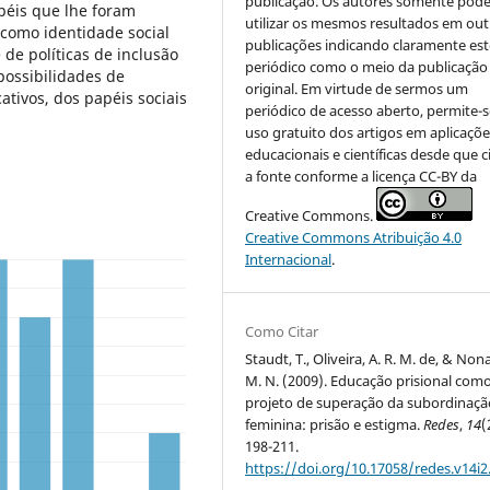
publicação. Os autores somente pod
péis que lhe foram
utilizar os mesmos resultados em out
 como identidade social
publicações indicando claramente est
de políticas de inclusão
periódico como o meio da publicação
possibilidades de
original. Em virtude de sermos um
tivos, dos papéis sociais
periódico de acesso aberto, permite-s
uso gratuito dos artigos em aplicaçõe
educacionais e científicas desde que c
a fonte conforme a licença CC-BY da
Creative Commons.
Creative Commons Atribuição 4.0
Internacional
.
Como Citar
Staudt, T., Oliveira, A. R. M. de, & Nona
M. N. (2009). Educação prisional com
projeto de superação da subordinaçã
feminina: prisão e estigma.
Redes
,
14
(
198-211.
https://doi.org/10.17058/redes.v14i2