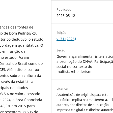
Publicado
2026-05-12
danças das fontes de
Edição
pio de Dom Pedrito/RS.
v. 31 (2026)
tórico-dedutivo, o estudo
abordagem quantitativa. O
Seção
do em função da
Governança alimentar internacio
 no estudo. Foram
a promoção do DHAA: Participaç
Central do Brasil como do
social no contexto do
BGE). Além disso, contou-
multistakeholderism
entos sobre a cultura da
través da estatística
cipais resultados
Licença
,5% no valor acessado
A submissão de originais para este
periódico implica na transferência, pe
 e 2024, a área financiada
autores, dos direitos de publicação
e 43,3% em 2015 para
impressa e digital. Os direitos autorai
representam 38.505 do