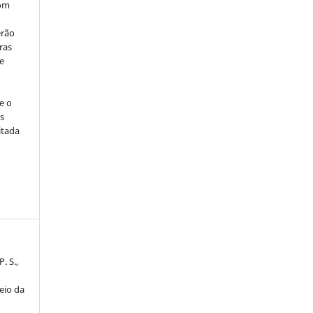
com
erão
ras
e
e o
s
itada
P. S.,
eio da