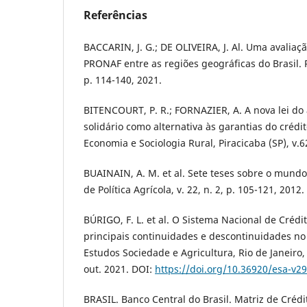
Referências
BACCARIN, J. G.; DE OLIVEIRA, J. Al. Uma avaliaç
PRONAF entre as regiões geográficas do Brasil. Re
p. 114-140, 2021.
BITENCOURT, P. R.; FORNAZIER, A. A nova lei do 
solidário como alternativa às garantias do crédit
Economia e Sociologia Rural, Piracicaba (SP), v.62
BUAINAIN, A. M. et al. Sete teses sobre o mundo 
de Política Agrícola, v. 22, n. 2, p. 105-121, 2012.
BÚRIGO, F. L. et al. O Sistema Nacional de Crédit
principais continuidades e descontinuidades no
Estudos Sociedade e Agricultura, Rio de Janeiro, v
out. 2021. DOI:
https://doi.org/10.36920/esa-v2
BRASIL. Banco Central do Brasil. Matriz de Crédi