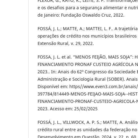
FLEXOR, G.; KATO, K.; LEITE, S. P. Transformações
e os desafios para a segurança alimentar e nutri
de Janeiro: Fundação Oswaldo Cruz, 2022.
FOSSÁ, J. L.; MATTE, A.; MATTEI, L. F.. A trajetóri
operações de crédito nos municípios brasileiros
Extensão Rural, v. 29, 2022.
FOSSA, J. L. et al. “MENOS FEIJÃO, MAIS SOJA”:
FINANCIAMENTO PRONAF CUSTEIO AGRÍCOLA NO
2023.. In: Anais do 62º Congresso da Sociedade 
Administração e Sociologia Rural (SOBER). Anai
Disponível em: https//www.even3.com.br/anais
397784/814449-MENOS-FEIJAO-MAIS-SOJA--HIS
FINANCIAMENTO-PRONAF-CUSTEIO-AGRICOLA-N
2023. Acesso em: 25/02/2025
FOSSÁ, J. L., VILLWOCK, A. P. S.; MATTE, A. Análi
crédito rural entre as unidades da federação no
Desenvolvimento em Questão. 2024, v. 22, n. 60.