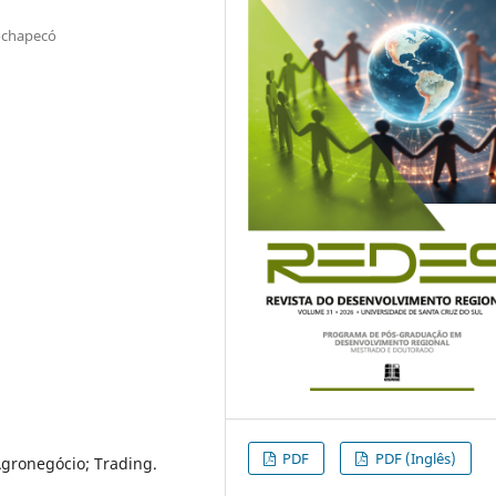
ochapecó
PDF
PDF (Inglês)
 Agronegócio; Trading.