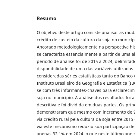
Resumo
O objetivo deste artigo consiste analisar as mu
crédito de custeio da cultura da soja no municí
Ancorado metodologicamente na perspectiva his
se caracteriza essencialmente a partir de uma 
período de análise foi de 2015 a 2024, delimita
disponibilidade de uma das variáveis utilizadas
consideradas séries estatísticas tanto do Banco 
Instituto Brasileiro de Geografia e Estatística (I
se com três informantes-chaves para esclarecim
soja no município. A análise dos resultados foi a
descritiva e foi dividida em duas partes. Os prin
demonstraram que mesmo com incremento de 93
via crédito rural pela cultura da soja entre 2015
via este mecanismo reduziu sua participação d
apenas 32,1% em 2024, o que neste último ano 