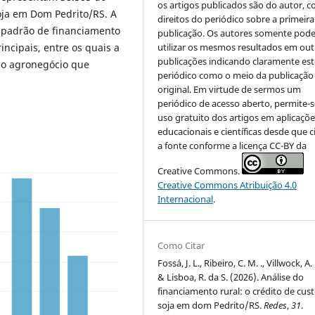
os artigos publicados são do autor, 
oja em Dom Pedrito/RS. A
direitos do periódico sobre a primeira
o padrão de financiamento
publicação. Os autores somente pod
utilizar os mesmos resultados em out
ncipais, entre os quais a
publicações indicando claramente est
do agronegócio que
periódico como o meio da publicação
original. Em virtude de sermos um
periódico de acesso aberto, permite-s
uso gratuito dos artigos em aplicaçõe
educacionais e científicas desde que c
a fonte conforme a licença CC-BY da
Creative Commons.
Creative Commons Atribuição 4.0
Internacional
.
Como Citar
Fossá, J. L., Ribeiro, C. M. ., Villwock, A. 
& Lisboa, R. da S. (2026). Análise do
financiamento rural: o crédito de cust
soja em dom Pedrito/RS.
Redes
,
31
.