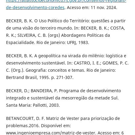
https://atlassocioeconomico.rs.gov.br/conselhos-regionais-
de-desenvolvimento-coredes
. Acesso em: 11 nov. 2024.
BECKER, B. K. O Uso Político do Território: questões a partir
de uma visão do terceiro mundo. In: BECKER, B. K.; COSTA,
R. K.; SILVEIRA, C. B. (orgs) Abordagens Políticas da
Espacialidade. Rio de Janeiro: UFRJ, 1983.
BECKER, B. K. A geopolítica na virada do milênio: logística e
desenvolvimento sustentável. In: CASTRO, I. E.; GOMES, P. C.
C. (Org.). Geografia: conceitos e temas. Rio de Janeiro:
Bertrand Brasil, 1995. p. 271-307.
BECKER, D.; BANDEIRA, P. Programa de desenvolvimento
integrado e sustentável da mesorregião da metade Sul.
Santa Maria: Pallotti, 2003.
BETANCOURT, D. F. Matriz de Vester para priorização de
problemas.2016. Disponível em:
www.ingenioempresa.com/matriz-de-vester. Acesso em: 6