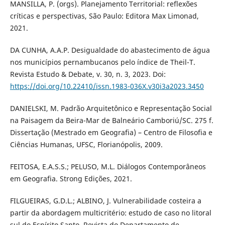
MANSILLA, P. (orgs). Planejamento Territorial: reflexões
críticas e perspectivas, São Paulo: Editora Max Limonad,
2021.
DA CUNHA, A.A.P. Desigualdade do abastecimento de água
nos municípios pernambucanos pelo índice de Theil-T.
Revista Estudo & Debate, v. 30, n. 3, 2023. Doi:
https://doi.org/10.22410/issn.1983-036X.v30i3a2023.3450
DANIELSKI, M. Padrão Arquitetônico e Representação Social
na Paisagem da Beira-Mar de Balneário Camboriú/SC. 275 f.
Dissertação (Mestrado em Geografia) – Centro de Filosofia e
Ciências Humanas, UFSC, Florianópolis, 2009.
FEITOSA, E.A.S.S.; PELUSO, M.L. Diálogos Contemporâneos
em Geografia. Strong Edições, 2021.
FILGUEIRAS, G.D.L.; ALBINO, J. Vulnerabilidade costeira a
partir da abordagem multicritério: estudo de caso no litoral
sul do Espírito Santo. Revista do Departamento de