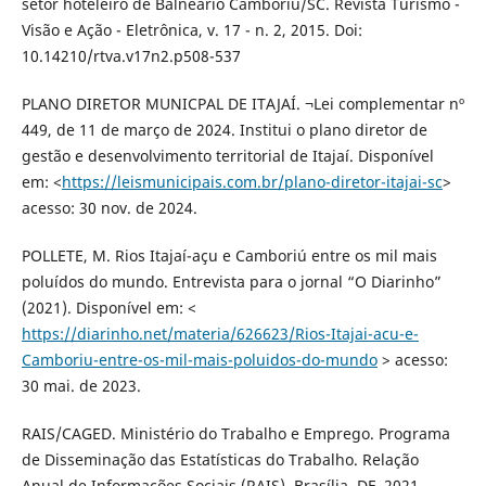
setor hoteleiro de Balneário Camboriú/SC. Revista Turismo -
Visão e Ação - Eletrônica, v. 17 - n. 2, 2015. Doi:
10.14210/rtva.v17n2.p508-537
PLANO DIRETOR MUNICPAL DE ITAJAÍ. ¬Lei complementar nº
449, de 11 de março de 2024. Institui o plano diretor de
gestão e desenvolvimento territorial de Itajaí. Disponível
em: <
https://leismunicipais.com.br/plano-diretor-itajai-sc
>
acesso: 30 nov. de 2024.
POLLETE, M. Rios Itajaí-açu e Camboriú entre os mil mais
poluídos do mundo. Entrevista para o jornal “O Diarinho”
(2021). Disponível em: <
https://diarinho.net/materia/626623/Rios-Itajai-acu-e-
Camboriu-entre-os-mil-mais-poluidos-do-mundo
> acesso:
30 mai. de 2023.
RAIS/CAGED. Ministério do Trabalho e Emprego. Programa
de Disseminação das Estatísticas do Trabalho. Relação
Anual de Informações Sociais (RAIS), Brasília, DF, 2021.