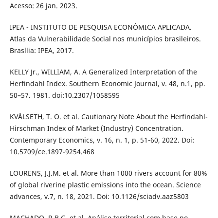
Acesso: 26 jan. 2023.
IPEA - INSTITUTO DE PESQUISA ECONÔMICA APLICADA.
Atlas da Vulnerabilidade Social nos municípios brasileiros.
Brasília: IPEA, 2017.
KELLY Jr., WILLIAM, A. A Generalized Interpretation of the
Herfindahl Index. Southern Economic Journal, v. 48, n.1, pp.
50–57. 1981. doi:10.2307/1058595
KVÅLSETH, T. O. et al. Cautionary Note About the Herfindahl-
Hirschman Index of Market (Industry) Concentration.
Contemporary Economics, v. 16, n. 1, p. 51-60, 2022. Doi:
10.5709/ce.1897-9254.468
LOURENS, J.J.M. et al. More than 1000 rivers account for 80%
of global riverine plastic emissions into the ocean. Science
advances, v.7, n. 18, 2021. Doi: 10.1126/sciadv.aaz5803
MACHADO, R.B.G. et al. Análise territorial com base no