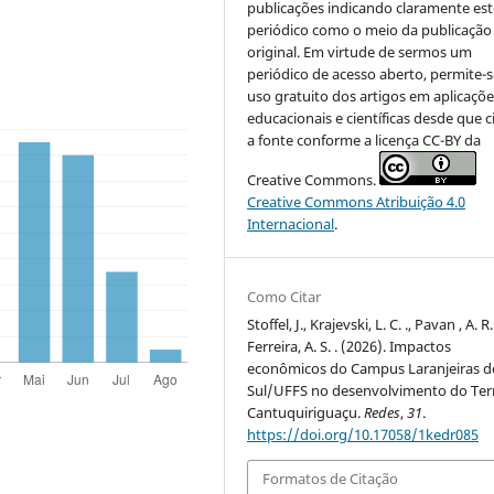
publicações indicando claramente est
periódico como o meio da publicação
original. Em virtude de sermos um
periódico de acesso aberto, permite-s
uso gratuito dos artigos em aplicaçõe
educacionais e científicas desde que c
a fonte conforme a licença CC-BY da
Creative Commons.
Creative Commons Atribuição 4.0
Internacional
.
Como Citar
Stoffel, J., Krajevski, L. C. ., Pavan , A. R.
Ferreira, A. S. . (2026). Impactos
econômicos do Campus Laranjeiras d
Sul/UFFS no desenvolvimento do Terr
Cantuquiriguaçu.
Redes
,
31
.
https://doi.org/10.17058/1kedr085
Formatos de Citação