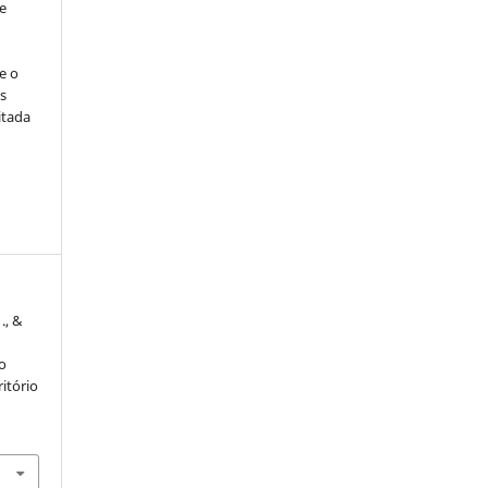
e
e o
s
itada
 ., &
o
itório