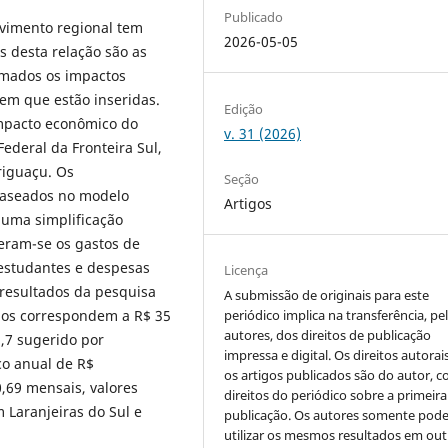
Publicado
lvimento regional tem
2026-05-05
s desta relação são as
imados os impactos
em que estão inseridas.
Edição
 impacto econômico do
v. 31 (2026)
ederal da Fronteira Sul,
riguaçu. Os
Seção
baseados no modelo
Artigos
 uma simplificação
deram-se os gastos de
 estudantes e despesas
Licença
 resultados da pesquisa
A submissão de originais para este
periódico implica na transferência, pe
pos correspondem a R$ 35
autores, dos direitos de publicação
,7 sugerido por
impressa e digital. Os direitos autorai
co anual de R$
os artigos publicados são do autor, 
,69 mensais, valores
direitos do periódico sobre a primeira
 Laranjeiras do Sul e
publicação. Os autores somente pod
utilizar os mesmos resultados em out