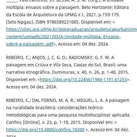
múltipla: ensaios sobre a paisagem. Belo Horizonte: Editora
da Escola de Arquitetura da UFMG v.1, 2021. p.159-179.
(Selo Npgau). ISBN 9786589221005. Disponível em: <
https://sites.arq.ufmg.br/posgraduacao/arquiteturaeurbanis
content/uploads/2021/03/A-Unidade-múltipla.-Ensaios-
sobre-a-paisagem-.pdf
>. Acesso em: 04 dez. 2024.
RIBEIRO, C.; ANJOS, J. C. G. D.; RADOMSKY, G. F. W. A
paisagem em Criúva e Vila Seca, Caxias do Sul, Brasil: uma
narrativa etnográfica. Iluminuras, v. 40, n. 26, p. 1-40, 2015.
Disponível em: <
https://doi.org/10.22456/1984-1191.61253
>.
Acesso em: 04 dez. 2024.
RIBEIRO, C.; DAL FORNO, M. A. R.; MIGUEL, L. A. A paisagem
na ruralidade brasileira: considerações teórico-
metodológicas para uma pesquisa multidisciplinar aplicada.
Confins [Online], v. 23, p. 1-18, 2015. Disponível em: <
https://doi.org/10.4000/confins.10200
>. Acesso em: 04 dez.
2024.