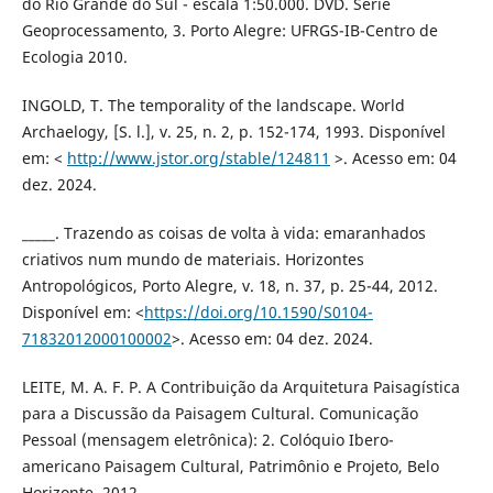
do Rio Grande do Sul - escala 1:50.000. DVD. Série
Geoprocessamento, 3. Porto Alegre: UFRGS-IB-Centro de
Ecologia 2010.
INGOLD, T. The temporality of the landscape. World
Archaelogy, [S. l.], v. 25, n. 2, p. 152-174, 1993. Disponível
em: <
http://www.jstor.org/stable/124811
>. Acesso em: 04
dez. 2024.
_____. Trazendo as coisas de volta à vida: emaranhados
criativos num mundo de materiais. Horizontes
Antropológicos, Porto Alegre, v. 18, n. 37, p. 25-44, 2012.
Disponível em: <
https://doi.org/10.1590/S0104-
71832012000100002
>. Acesso em: 04 dez. 2024.
LEITE, M. A. F. P. A Contribuição da Arquitetura Paisagística
para a Discussão da Paisagem Cultural. Comunicação
Pessoal (mensagem eletrônica): 2. Colóquio Ibero-
americano Paisagem Cultural, Patrimônio e Projeto, Belo
Horizonte, 2012.