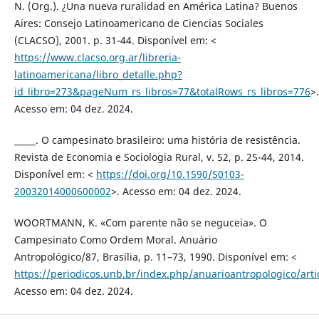
N. (Org.). ¿Una nueva ruralidad en América Latina? Buenos
Aires: Consejo Latinoamericano de Ciencias Sociales
(CLACSO), 2001. p. 31-44. Disponível em: <
https://www.clacso.org.ar/libreria-
latinoamericana/libro_detalle.php?
id_libro=273&pageNum_rs_libros=77&totalRows_rs_libros=776
>.
Acesso em: 04 dez. 2024.
_____. O campesinato brasileiro: uma história de resistência.
Revista de Economia e Sociologia Rural, v. 52, p. 25-44, 2014.
Disponível em: <
https://doi.org/10.1590/S0103-
20032014000600002
>. Acesso em: 04 dez. 2024.
WOORTMANN, K. «Com parente não se neguceia». O
Campesinato Como Ordem Moral. Anuário
Antropológico/87, Brasília, p. 11–73, 1990. Disponível em: <
https://periodicos.unb.br/index.php/anuarioantropologico/arti
Acesso em: 04 dez. 2024.