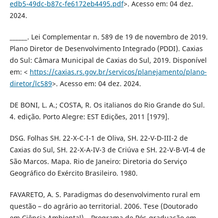
edb5-49dc-b87c-fe6172eb4495.pdf
>. Acesso em: 04 dez.
2024.
______. Lei Complementar n. 589 de 19 de novembro de 2019.
Plano Diretor de Desenvolvimento Integrado (PDDI). Caxias
do Sul: Câmara Municipal de Caxias do Sul, 2019. Disponível
em: <
https://caxias.rs.gov.br/servicos/planejamento/plano-
diretor/lc589
>. Acesso em: 04 dez. 2024.
DE BONI, L. A.; COSTA, R. Os italianos do Rio Grande do Sul.
4. edição. Porto Alegre: EST Edições, 2011 [1979].
DSG. Folhas SH. 22-X-C-I-1 de Oliva, SH. 22-V-D-III-2 de
Caxias do Sul, SH. 22-X-A-IV-3 de Criúva e SH. 22-V-B-VI-4 de
São Marcos. Mapa. Rio de Janeiro: Diretoria do Serviço
Geográfico do Exército Brasileiro. 1980.
FAVARETO, A. S. Paradigmas do desenvolvimento rural em
questão – do agrário ao territorial. 2006. Tese (Doutorado
em Ciência Ambiental) – Programa de Pós-graduação em