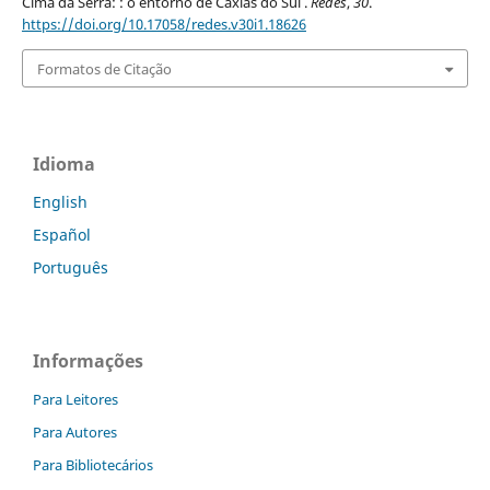
Cima da Serra: : o entorno de Caxias do Sul .
Redes
,
30
.
https://doi.org/10.17058/redes.v30i1.18626
Formatos de Citação
Idioma
English
Español
Português
Informações
Para Leitores
Para Autores
Para Bibliotecários