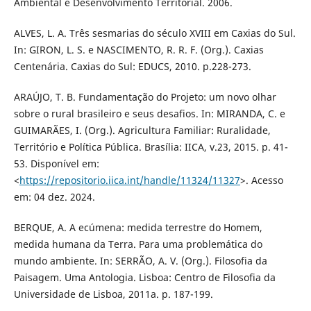
Ambiental e Desenvolvimento Territorial. 2006.
ALVES, L. A. Três sesmarias do século XVIII em Caxias do Sul.
In: GIRON, L. S. e NASCIMENTO, R. R. F. (Org.). Caxias
Centenária. Caxias do Sul: EDUCS, 2010. p.228-273.
ARAÚJO, T. B. Fundamentação do Projeto: um novo olhar
sobre o rural brasileiro e seus desafios. In: MIRANDA, C. e
GUIMARÃES, I. (Org.). Agricultura Familiar: Ruralidade,
Território e Política Pública. Brasília: IICA, v.23, 2015. p. 41-
53. Disponível em:
<
https://repositorio.iica.int/handle/11324/11327
>. Acesso
em: 04 dez. 2024.
BERQUE, A. A ecúmena: medida terrestre do Homem,
medida humana da Terra. Para uma problemática do
mundo ambiente. In: SERRÃO, A. V. (Org.). Filosofia da
Paisagem. Uma Antologia. Lisboa: Centro de Filosofia da
Universidade de Lisboa, 2011a. p. 187-199.