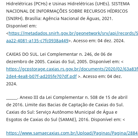
Hidrelétricas (PCHs) e Usinas Hidrelétricas (UHEs). SISTEMA
NACIONAL DE INFORMAÇÕES SOBRE RECURSOS HÍDRICOS
(SNIRH). Brasília: Agência Nacional de Águas, 2021.
Disponível em:
<
https://metadados.snirh.gov.br/geonetwork/srv/api/records/
aa22-4081-a135-c7fc0938a449
>. Acesso em: 04 dez. 2024.
CAXIAS DO SUL. Lei Complementar n. 246, de 06 de
dezembro de 2005. Caxias do Sul, 2005. Disponível em: <
https://gcpstorage.caxias.rs.gov.br/documents/2020/02/63a83
2de4-4ea8-b07f-ad205fe707df.pdf
>. Acesso em: 04 dez.
2024.
______. Anexo III da Lei Complementar n. 508 de 15 de abril
de 2016. Limite das Bacias de Captação de Caxias do Sul.
Caxias do Sul: Serviço Autônomo Municipal de Água e
Esgotos de Caxias do Sul (SAMAE), 2016. Disponível em: <
https://www.samaecaxias.com.br/Upload/Paginas/Pagina/2884