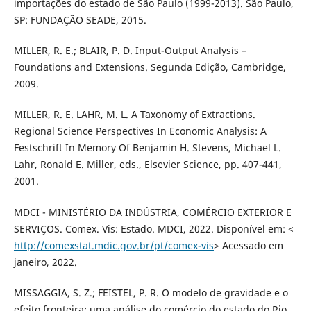
importações do estado de São Paulo (1999-2013). São Paulo,
SP: FUNDAÇÃO SEADE, 2015.
MILLER, R. E.; BLAIR, P. D. Input-Output Analysis –
Foundations and Extensions. Segunda Edição, Cambridge,
2009.
MILLER, R. E. LAHR, M. L. A Taxonomy of Extractions.
Regional Science Perspectives In Economic Analysis: A
Festschrift In Memory Of Benjamin H. Stevens, Michael L.
Lahr, Ronald E. Miller, eds., Elsevier Science, pp. 407-441,
2001.
MDCI - MINISTÉRIO DA INDÚSTRIA, COMÉRCIO EXTERIOR E
SERVIÇOS. Comex. Vis: Estado. MDCI, 2022. Disponível em: <
http://comexstat.mdic.gov.br/pt/comex-vis
> Acessado em
janeiro, 2022.
MISSAGGIA, S. Z.; FEISTEL, P. R. O modelo de gravidade e o
efeito fronteira: uma análise do comércio do estado do Rio