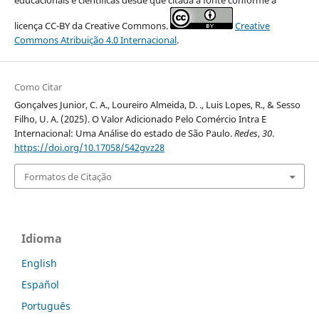
educacionais e científicas desde que citada a fonte conforme a
licença CC-BY da Creative Commons.
Creative
Commons Atribuição 4.0 Internacional
.
Como Citar
Gonçalves Junior, C. A., Loureiro Almeida, D. ., Luis Lopes, R., & Sesso
Filho, U. A. (2025). O Valor Adicionado Pelo Comércio Intra E
Internacional: Uma Análise do estado de São Paulo.
Redes
,
30
.
https://doi.org/10.17058/542gvz28
Formatos de Citação
Idioma
English
Español
Português