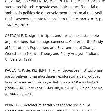
OLIVEIRA, C.D.; VALENCIA, M; CONTERATO, M. Percepção de
atores sociais sobre gestão estratégica e gestão social no
âmbito da política de desenvolvimento territorial no brasil.
DRd– Desenvolvimento Regional em Debate, ano 3, n. 2, p.
154-175, 2013.
OSTROM E. Design principles and threats to sustainable
organizations that manage commons. Center for the Study
of Institutions, Population, and Environmental Change.
Workshop in Political Theory and Policy Analysis, Indiana
University, 1999.
PAULA, A. P. de; KEINERT, T. M. M. Inovações institucionais
participativas: uma abordagem exploratória da produção
brasileira em Administração Pública na RAP e no EnAPG
(1990-2014). Cadernos EBAPE.BR, v. 14, nº 3, Rio de Janeiro,
p. 744-758, 2016.
PERRET B. Indicateurs sociaux et théorie sociale. La
Découverte, Revue du MAUSS, 2003/1 ; 21, p. 261 à 275,