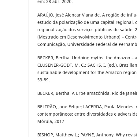
em: 28 abr. 2020.
ARAÚJO, José Alencar Viana de. A região de infl
estudo da polarização de uma capital regional,
regionalização dos serviços públicos de saúde. 
(Mestrado em Desenvolvimento Urbano) – Centro
Comunicação, Universidade Federal de Pernamb
BECKER, Bertha. Undoing myths: the Amazon – an
CLÜSENER-GODT, M. C.; SACHS, I. (ed.). Brazilia
sustainable development for the Amazon region.
53-89.
BECKER, Bertha. A urbe amazônida. Rio de Janei
BELTRÃO, Jane Felipe; LACERDA, Paula Mendes.
contemporâneos: entre diversidades e adversida
Mórula, 2017
BISHOP, Matthew L.; PAYNE, Anthony. Why revis