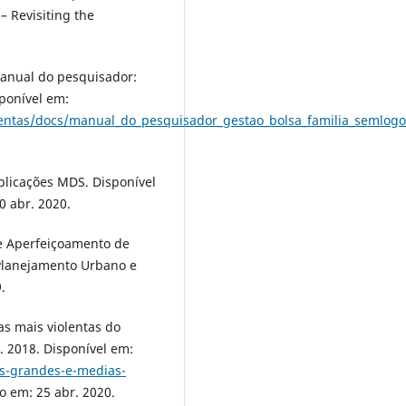
– Revisiting the
Manual do pesquisador:
sponível em:
mentas/docs/manual_do_pesquisador_gestao_bolsa_familia_semlogo
plicações MDS. Disponível
0 abr. 2020.
e Aperfeiçoamento de
 Planejamento Urbano e
.
as mais violentas do
. 2018. Disponível em:
es-grandes-e-medias-
o em: 25 abr. 2020.