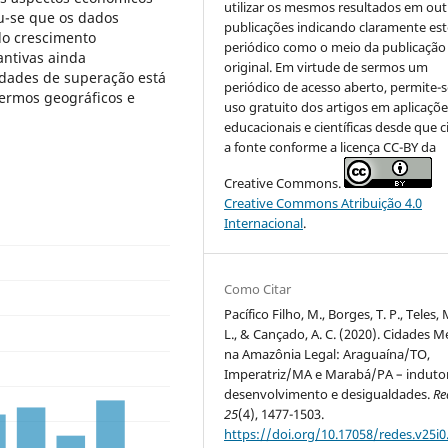
utilizar os mesmos resultados em out
u-se que os dados
publicações indicando claramente est
o crescimento
periódico como o meio da publicação
antivas ainda
original. Em virtude de sermos um
dades de superação está
periódico de acesso aberto, permite-s
termos geográficos e
uso gratuito dos artigos em aplicaçõe
educacionais e científicas desde que c
a fonte conforme a licença CC-BY da
Creative Commons.
Creative Commons Atribuição 4.0
Internacional
.
Como Citar
Pacífico Filho, M., Borges, T. P., Teles, 
L., & Cançado, A. C. (2020). Cidades M
na Amazônia Legal: Araguaína/TO,
Imperatriz/MA e Marabá/PA – induto
desenvolvimento e desigualdades.
Re
25
(4), 1477-1503.
https://doi.org/10.17058/redes.v25i0