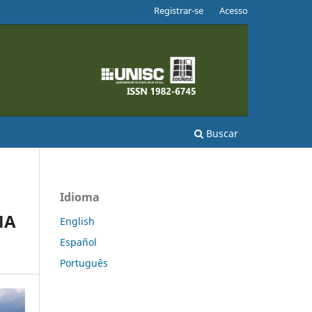
Registrar-se
Acesso
Buscar
Idioma
MA
English
Español
Português