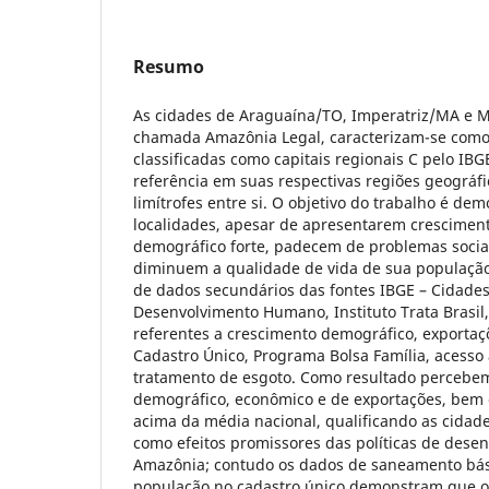
Resumo
As cidades de Araguaína/TO, Imperatriz/MA e 
chamada Amazônia Legal, caracterizam-se como
classificadas como capitais regionais C pelo IB
referência em suas respectivas regiões geográfi
limítrofes entre si. O objetivo do trabalho é dem
localidades, apesar de apresentarem crescimen
demográfico forte, padecem de problemas sociai
diminuem a qualidade de vida de sua população. 
de dados secundários das fontes IBGE – Cidades
Desenvolvimento Humano, Instituto Trata Brasil
referentes a crescimento demográfico, exportaçõ
Cadastro Único, Programa Bolsa Família, acesso 
tratamento de esgoto. Como resultado percebe
demográfico, econômico e de exportações, bem 
acima da média nacional, qualificando as cida
como efeitos promissores das políticas de dese
Amazônia; contudo os dados de saneamento bási
população no cadastro único demonstram que o