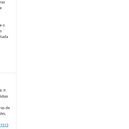
ras
e
e o
s
itada
M. P.
édias
ras de
des
,
.1513