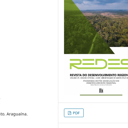
9
PDF
to. Araguaína.