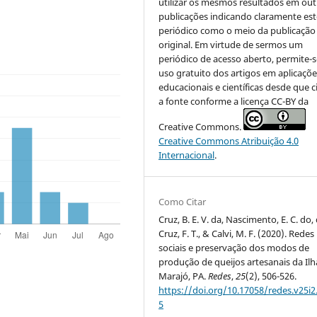
utilizar os mesmos resultados em out
publicações indicando claramente est
periódico como o meio da publicação
original. Em virtude de sermos um
periódico de acesso aberto, permite-s
uso gratuito dos artigos em aplicaçõe
educacionais e científicas desde que c
a fonte conforme a licença CC-BY da
Creative Commons.
Creative Commons Atribuição 4.0
Internacional
.
Como Citar
Cruz, B. E. V. da, Nascimento, E. C. do,
Cruz, F. T., & Calvi, M. F. (2020). Redes
sociais e preservação dos modos de
produção de queijos artesanais da Ilh
Marajó, PA.
Redes
,
25
(2), 506-526.
https://doi.org/10.17058/redes.v25i2
5