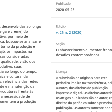
Publicado
2020-05-25
Edição
is desenvolvidas ao longo
eiga e creme) do
v. 25 n. 2 (2020)
tiva, por meio de
ica, buscou-se analisar e
Seção
 torno da produção e
O abastecimento alimentar frent
ajó, os impactos na
desafios contemporâneos
icas consideradas
qualidade, visão dos
odutivo, suas
cia ao longo do tempo.
Licença
ica e cultural da
A submissão de originais para este
; relevância das redes
periódico implica na transferência, pe
dade e manutenção da
autores, dos direitos de publicação
produtores frente às
impressa e digital. Os direitos autorai
e a necessidade de
os artigos publicados são do autor, 
e fomentem a produção
direitos do periódico sobre a primeira
publicação. Os autores somente pod