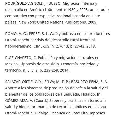
RODRÍGUEZ-VIGNOLI, J.; BUSSO. Migración interna y
desarrollo en América Latina entre 1980 y 2005: un estudio
comparativo con perspectiva regional basada en siete
países. New York: United Nations Publications, 2009.
ROMO, A. G.; PEREZ, S. L. Café y pobreza en los productores
Otomí-Tepehua: crisis del desarrollo rural frente al
neoliberalismo. CIMEXUS, n, 2, v. 13, p. 27-42, 2018.
RUIZ-CHAPETO, C. Población y migraciones rurales en
México. Hipótesis de otro siglo. Economía, sociedad y
territorio, n. 6, v. 2, p. 239-258, 2014.
SALAZAR-ORTIZ, C. Y.; SILVA; M. T. P.; BASURTO-PEÑA, F. A.
Aporte a los sistemas de producción de café a la salud y el
bienestar de los pobladores de Huehuetla, Hidalgo. In:
GÓMEZ-AÍZA, A. (Coord.) Saberes y prácticas en torno a la
salud y bienestar: manejo de recursos bióticos en la zona
Otomí-Tepehua, Hidalgo. Pachuca de Soto: Lito Impresos