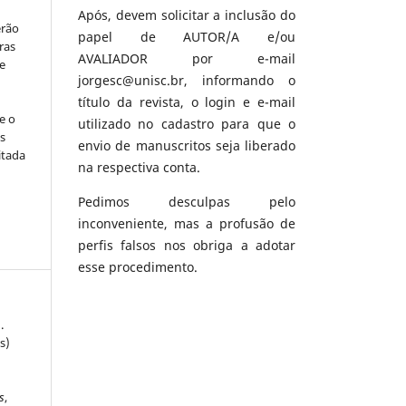
Após, devem solicitar a inclusão do
erão
papel de AUTOR/A e/ou
ras
AVALIADOR por e-mail
e
jorgesc@unisc.br, informando o
título da revista, o login e e-mail
e o
utilizado no cadastro para que o
s
envio de manuscritos seja liberado
itada
na respectiva conta.
Pedimos desculpas pelo
inconveniente, mas a profusão de
perfis falsos nos obriga a adotar
esse procedimento.
.
s)
s
,