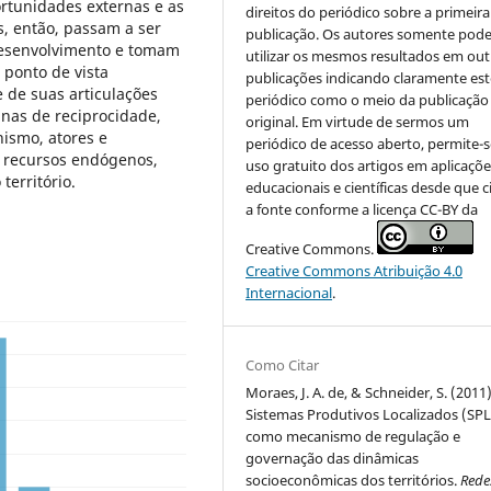
rtunidades externas e as
direitos do periódico sobre a primeira
s, então, passam a ser
publicação. Os autores somente pod
desenvolvimento e tomam
utilizar os mesmos resultados em out
 ponto de vista
publicações indicando claramente est
 e de suas articulações
periódico como o meio da publicação
anas de reciprocidade,
original. Em virtude de sermos um
ismo, atores e
periódico de acesso aberto, permite-s
s recursos endógenos,
uso gratuito dos artigos em aplicaçõe
erritório.
educacionais e científicas desde que c
a fonte conforme a licença CC-BY da
Creative Commons.
Creative Commons Atribuição 4.0
Internacional
.
Como Citar
Moraes, J. A. de, & Schneider, S. (2011)
Sistemas Produtivos Localizados (SPL
como mecanismo de regulação e
governação das dinâmicas
socioeconômicas dos territórios.
Rede