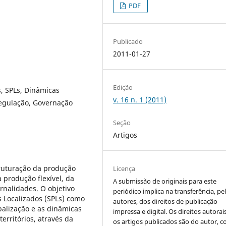
PDF
Publicado
2011-01-27
Edição
s, SPLs, Dinâmicas
v. 16 n. 1 (2011)
Regulação, Governação
Seção
Artigos
truturação da produção
Licença
a produção flexível, da
A submissão de originais para este
rnalidades. O objetivo
periódico implica na transferência, pe
s Localizados (SPLs) como
autores, dos direitos de publicação
alização e as dinâmicas
impressa e digital. Os direitos autorai
erritórios, através da
os artigos publicados são do autor, 