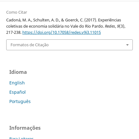
Como Citar
Cadoná, M. A., Schulten, A. D., & Goerck, C. (2017). Experiências
coletivas de economia solidária no Vale do Rio Pardo.
Redes
,
9
(3),
217-238.
https://doi.org/10.17058/redes.v9i3.11015
Formatos de Citação
Idioma
English
Español
Português
Informações
Para Leitores