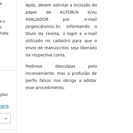
e
Após, devem solicitar a inclusão do
papel de AUTOR/A e/ou
AVALIADOR por e-mail
e o
jorgesc@unisc.br, informando o
s
itada
título da revista, o login e e-mail
utilizado no cadastro para que o
envio de manuscritos seja liberado
na respectiva conta.
Pedimos desculpas pelo
inconveniente, mas a profusão de
perfis falsos nos obriga a adotar
esse procedimento.
ações
10878