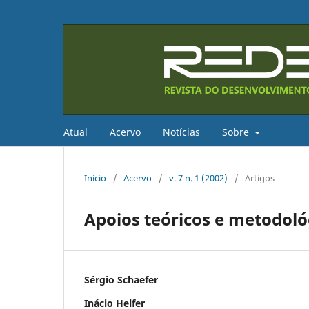
Atual
Acervo
Notícias
Sobre
Início
/
Acervo
/
v. 7 n. 1 (2002)
/
Artigos
Apoios teóricos e metodol
Sérgio Schaefer
Inácio Helfer