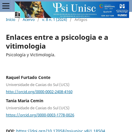
Início
/
Acervo
/
v. 8 n. 1 (2024)
/
Artigos
Enlaces entre a psicologia e a
vitimologia
Psicología y Victimología.
Raquel Furtado Conte
Universidade de Caxias do Sul (UCS)
http://orcid.org/0000-0002-2408-4160
Tania Maria Cemin
Universidade de Caxias do Sul (UCS)
https://orcid.org/0000-0003-1778-0026
DOI:
https://doi.org/10.17058/psiunisc.v8i1.18504