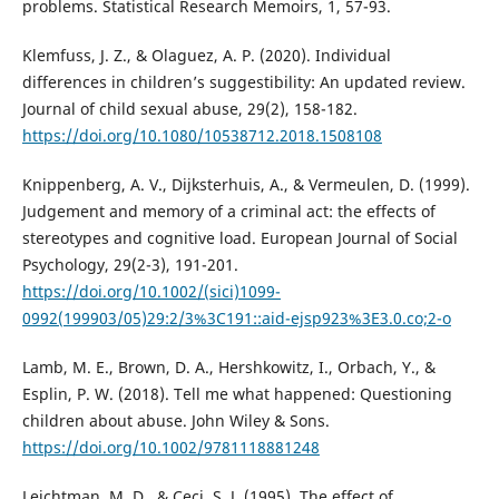
problems. Statistical Research Memoirs, 1, 57-93.
Klemfuss, J. Z., & Olaguez, A. P. (2020). Individual
differences in children’s suggestibility: An updated review.
Journal of child sexual abuse, 29(2), 158-182.
https://doi.org/10.1080/10538712.2018.1508108
Knippenberg, A. V., Dijksterhuis, A., & Vermeulen, D. (1999).
Judgement and memory of a criminal act: the effects of
stereotypes and cognitive load. European Journal of Social
Psychology, 29(2-3), 191-201.
https://doi.org/10.1002/(sici)1099-
0992(199903/05)29:2/3%3C191::aid-ejsp923%3E3.0.co;2-o
Lamb, M. E., Brown, D. A., Hershkowitz, I., Orbach, Y., &
Esplin, P. W. (2018). Tell me what happened: Questioning
children about abuse. John Wiley & Sons.
https://doi.org/10.1002/9781118881248
Leichtman, M. D., & Ceci, S. J. (1995). The effect of