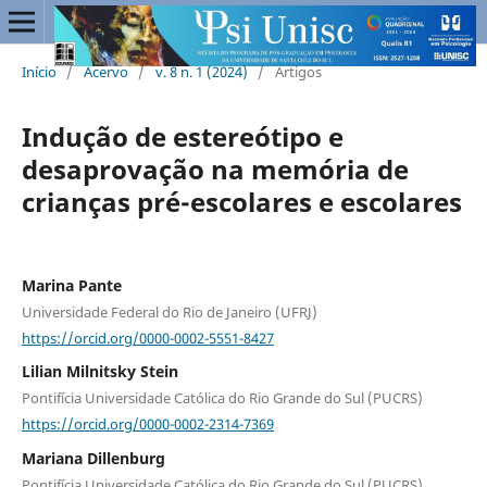
Início
/
Acervo
/
v. 8 n. 1 (2024)
/
Artigos
Indução de estereótipo e
desaprovação na memória de
crianças pré-escolares e escolares
Marina Pante
Universidade Federal do Rio de Janeiro (UFRJ)
https://orcid.org/0000-0002-5551-8427
Lilian Milnitsky Stein
Pontifícia Universidade Católica do Rio Grande do Sul (PUCRS)
https://orcid.org/0000-0002-2314-7369
Mariana Dillenburg
Pontifícia Universidade Católica do Rio Grande do Sul (PUCRS)