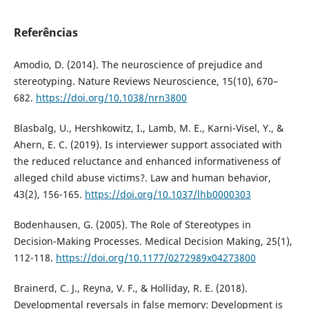
Referências
Amodio, D. (2014). The neuroscience of prejudice and
stereotyping. Nature Reviews Neuroscience, 15(10), 670–
682.
https://doi.org/10.1038/nrn3800
Blasbalg, U., Hershkowitz, I., Lamb, M. E., Karni-Visel, Y., &
Ahern, E. C. (2019). Is interviewer support associated with
the reduced reluctance and enhanced informativeness of
alleged child abuse victims?. Law and human behavior,
43(2), 156-165.
https://doi.org/10.1037/lhb0000303
Bodenhausen, G. (2005). The Role of Stereotypes in
Decision-Making Processes. Medical Decision Making, 25(1),
112-118.
https://doi.org/10.1177/0272989x04273800
Brainerd, C. J., Reyna, V. F., & Holliday, R. E. (2018).
Developmental reversals in false memory: Development is