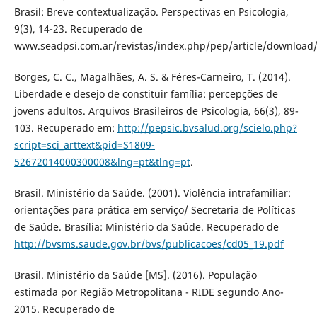
Brasil: Breve contextualização. Perspectivas en Psicología,
9(3), 14-23. Recuperado de
www.seadpsi.com.ar/revistas/index.php/pep/article/download
Borges, C. C., Magalhães, A. S. & Féres-Carneiro, T. (2014).
Liberdade e desejo de constituir família: percepções de
jovens adultos. Arquivos Brasileiros de Psicologia, 66(3), 89-
103. Recuperado em:
http://pepsic.bvsalud.org/scielo.php?
script=sci_arttext&pid=S1809-
52672014000300008&lng=pt&tlng=pt
.
Brasil. Ministério da Saúde. (2001). Violência intrafamiliar:
orientações para prática em serviço/ Secretaria de Políticas
de Saúde. Brasília: Ministério da Saúde. Recuperado de
http://bvsms.saude.gov.br/bvs/publicacoes/cd05_19.pdf
Brasil. Ministério da Saúde [MS]. (2016). População
estimada por Região Metropolitana - RIDE segundo Ano-
2015. Recuperado de