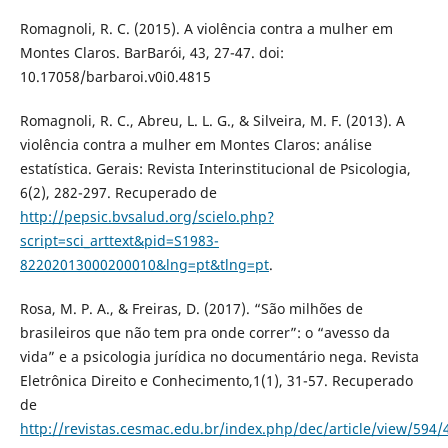
Romagnoli, R. C. (2015). A violência contra a mulher em
Montes Claros. BarBarói, 43, 27-47. doi:
10.17058/barbaroi.v0i0.4815
Romagnoli, R. C., Abreu, L. L. G., & Silveira, M. F. (2013). A
violência contra a mulher em Montes Claros: análise
estatística. Gerais: Revista Interinstitucional de Psicologia,
6(2), 282-297. Recuperado de
http://pepsic.bvsalud.org/scielo.php?
script=sci_arttext&pid=S1983-
82202013000200010&lng=pt&tlng=pt
.
Rosa, M. P. A., & Freiras, D. (2017). “São milhões de
brasileiros que não tem pra onde correr”: o “avesso da
vida” e a psicologia jurídica no documentário nega. Revista
Eletrônica Direito e Conhecimento,1(1), 31-57. Recuperado
de
http://revistas.cesmac.edu.br/index.php/dec/article/view/594/