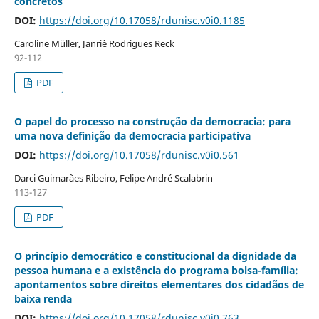
concretos
DOI:
https://doi.org/10.17058/rdunisc.v0i0.1185
Caroline Müller, Janriê Rodrigues Reck
92-112
PDF
O papel do processo na construção da democracia: para
uma nova definição da democracia participativa
DOI:
https://doi.org/10.17058/rdunisc.v0i0.561
Darci Guimarães Ribeiro, Felipe André Scalabrin
113-127
PDF
O princípio democrático e constitucional da dignidade da
pessoa humana e a existência do programa bolsa-família:
apontamentos sobre direitos elementares dos cidadãos de
baixa renda
DOI:
https://doi.org/10.17058/rdunisc.v0i0.763