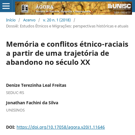
Início
/
Acervo
/
v. 20 n. 1 (2018)
/
Dossiê: Estudos Étnicos e Migrações: perspectivas históricas e atuais
Memória e conflitos étnico-raciais
a partir de uma trajetória de
abandono no século XX
Denize Terezinha Leal Freitas
SEDUC-RS
Jonathan Fachini da Silva
UNISINOS
DOI:
https://doi.org/10.17058/agora.v20i1.11646