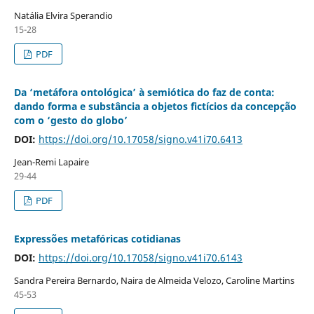
Natália Elvira Sperandio
15-28
PDF
Da ‘metáfora ontológica’ à semiótica do faz de conta:
dando forma e substância a objetos fictícios da concepção
com o ‘gesto do globo’
DOI:
https://doi.org/10.17058/signo.v41i70.6413
Jean-Remi Lapaire
29-44
PDF
Expressões metafóricas cotidianas
DOI:
https://doi.org/10.17058/signo.v41i70.6143
Sandra Pereira Bernardo, Naira de Almeida Velozo, Caroline Martins
45-53