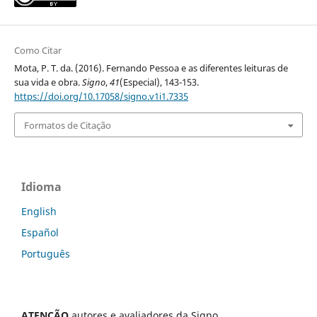
Como Citar
Mota, P. T. da. (2016). Fernando Pessoa e as diferentes leituras de
sua vida e obra.
Signo
,
41
(Especial), 143-153.
https://doi.org/10.17058/signo.v1i1.7335
Formatos de Citação
Idioma
English
Español
Português
ATENÇÃO
autores e avaliadores da Signo,