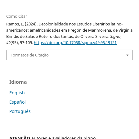
Como Citar
Ramos, L. (2024). Decolonialidade nos Estudos Literários latino-
americanos: amefricanidades em Pregón de Marimorena, de Virginia
Brindis de Salas e Roteiro dos tantãs, de Oliveira Silveira.
Signo
,
49
(95), 97-109.
https://doi.org/10.17058/signo.v49i95.19121
Formatos de Citação
Idioma
English
Español
Português
ATENÇÃO
autores e avaliadores da Signo,