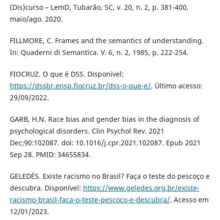
(Dis)curso – LemD, Tubarão, SC, v. 20, n. 2, p. 381-400,
maio/ago. 2020.
FILLMORE, C. Frames and the semantics of understanding.
In: Quaderni di Semantica. V. 6, n. 2, 1985, p. 222-254.
FIOCRUZ. O que é DSS. Disponível:
https://dssbr.ensp.fiocruz.br/dss-o-que-e/
. Último acesso:
29/09/2022.
GARB, H.N. Race bias and gender bias in the diagnosis of
psychological disorders. Clin Psychol Rev. 2021
Dec;90:102087. doi: 10.1016/j.cpr.2021.102087. Epub 2021
Sep 28. PMID: 34655834.
GELEDÉS. Existe racismo no Brasil? Faça o teste do pescoço e
descubra. Disponível:
https://www.geledes.org.br/existe-
racismo-brasil-faca-o-teste-pescoco-e-descubra/
. Acesso em
12/01/2023.