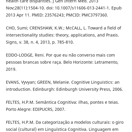
health care disparities. J Gen Intern Med. 2013
Nov;28(11):1504-10. doi: 10.1007/s11606-013-2441-1. Epub
2013 Apr 11. PMID: 23576243; PMCID: PMC3797360.
CHO, Sumi; CRENSHAW, K.W.; McCALL, L. Toward a field of
intersectionality studies: theory, applications, and Praxis.
Signs, v. 38, n. 4, 2013, p. 785-810.
EDDO-LODGE, Reni. Por que eu não converso mais com
pessoas brancas sobre raça. Belo Horizonte: Letramento,
2019.
EVANS, Vyvyan; GREEN, Melanie. Cognitive Linguistics: an
introduction. Edinburgh: Edinburgh University Press, 2006.
FELTES, H.P.M. Semântica Cognitiva: ilhas, pontes e teias.
Porto Alegre: EDIPUCRS, 2007.
FELTES, H.P.M. Da categorização a modelos culturais: o giro
social (cultural) em Linguística Cognitiva. Linguagem em