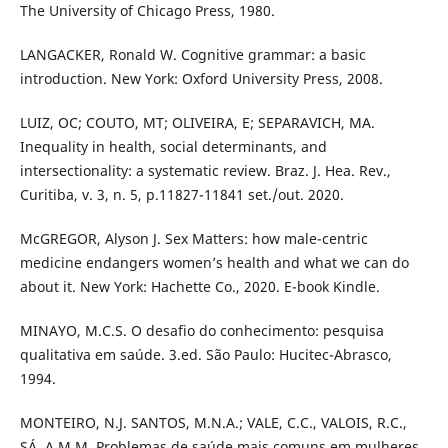
The University of Chicago Press, 1980.
LANGACKER, Ronald W. Cognitive grammar: a basic
introduction. New York: Oxford University Press, 2008.
LUIZ, OC; COUTO, MT; OLIVEIRA, E; SEPARAVICH, MA.
Inequality in health, social determinants, and
intersectionality: a systematic review. Braz. J. Hea. Rev.,
Curitiba, v. 3, n. 5, p.11827-11841 set./out. 2020.
McGREGOR, Alyson J. Sex Matters: how male-centric
medicine endangers women’s health and what we can do
about it. New York: Hachette Co., 2020. E-book Kindle.
MINAYO, M.C.S. O desafio do conhecimento: pesquisa
qualitativa em saúde. 3.ed. São Paulo: Hucitec-Abrasco,
1994.
MONTEIRO, N.J. SANTOS, M.N.A.; VALE, C.C., VALOIS, R.C.,
SÁ, A.M.M. Problemas de saúde mais comuns em mulheres