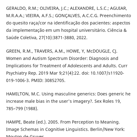
GERALDO, R.M.; OLIVEIRA, J.C.; ALEXANDRE, L.S.C.; AGUIAR,
M.R.A.A.; VIEIRA, A.F.S.; GONÇALVES, A.C.C.G. Preenchimento
do quesito raça/cor na identificação dos pacientes: aspectos
da implementação em um hospital universitário. Ciência &
Saúde Coletiva, 27(10):3871-3880, 2022.
GREEN, R.M., TRAVERS, A.M., HOWE, Y, McDOUGLE, CJ.
Women and Autism Spectrum Disorder: Diagnosis and
Implications for Treatment of Adolescents and Adults. Curr
Psychiatry Rep. 2019 Mar 9;21(4):22. doi: 10.1007/s11920-
019-1006-3. PMID: 30852705.
HAMILTON, M.C. Using masculine generics: Does generic he
increase male bias in the user's imagery?. Sex Roles 19,
785–799 (1988).
HAMPE, Beate (ed.). 2005. From Perception to Meaning.
Image Schemas in Cognitive Linguistics. Berlin/New York:
Mouton de Gruyer.