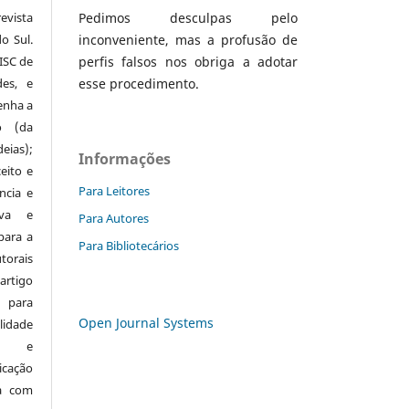
evista
Pedimos desculpas pelo
o Sul.
inconveniente, mas a profusão de
ISC de
perfis falsos nos obriga a adotar
des, e
esse procedimento.
enha a
o (da
eias);
Informações
eito e
Para Leitores
ncia e
iva e
Para Autores
 para a
Para Bibliotecários
orais
rtigo
 para
Open Journal Systems
idade
os) e
icação
da com