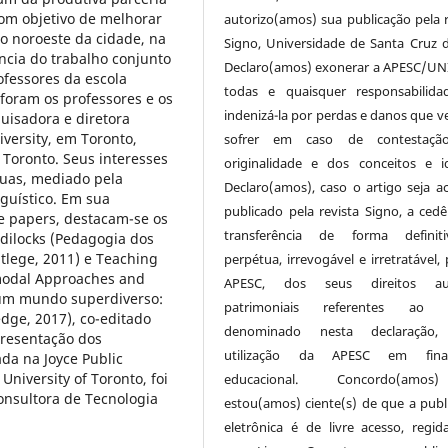
om objetivo de melhorar
autorizo(amos) sua publicação pela r
no noroeste da cidade, na
Signo, Universidade de Santa Cruz d
ncia do trabalho conjunto
Declaro(amos) exonerar a APESC/UN
ofessores da escola
todas e quaisquer responsabilida
oram os professores e os
indenizá-la por perdas e danos que v
uisadora e diretora
versity, em Toronto,
sofrer em caso de contestaçã
 Toronto. Seus interesses
originalidade e dos conceitos e id
uas, mediado pela
Declaro(amos), caso o artigo seja ac
nguístico. Em sua
publicado pela revista Signo, a cedê
e papers, destacam-se os
transferência de forma definit
oldilocks (Pedagogia dos
tlege, 2011) e Teaching
perpétua, irrevogável e irretratável,
imodal Approaches and
APESC, dos seus direitos aut
 um mundo superdiverso:
patrimoniais referentes ao a
dge, 2017), co-editado
denominado nesta declaração,
presentação dos
utilização da APESC em final
ada na Joyce Public
niversity of Toronto, foi
educacional. Concordo(am
consultora de Tecnologia
estou(amos) ciente(s) de que a publ
eletrônica é de livre acesso, regi