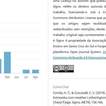
uma Licença Os autores que publi
Signo retêm os direitos autorais 
trabalho, licenciando-o sob a Cr
Commons Attribution License que p
que os artigos sejam reutiliza
redistribuídos sem restrições, desde
trabalho original seja corretamente c
A Signo é propriedade da Associaçã
Ensino em Santa Cruz do Sul e hosp
plataforma Open Journal System.
Cr
Commons Atribuição 4.0 Internaciona
Como Citar
Corrêa, H. T., & Coscarelli, C. V. (2019).
Entrevista com Heather Lotherington
Cheryl Paige.
Signo
,
44
(79), 156-166.