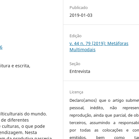
Publicado
2019-01-03
Edição
v. 44 n. 79 (2019): Metáforas
66
Multimodais
Seção
itura e escrita,
Entrevista
Licença
Declaro(amos) que o artigo subme
pessoal, inédito, não represen
lticulturais do mundo.
reprodução, ainda que parcial, de ob
 de diferentes
terceiros, assumindo a responsabi
e culturas, o que pode
por todas as colocações e conc
prendizagem. Nesta
emitidos, bem como ta
lam da produtiva parceria