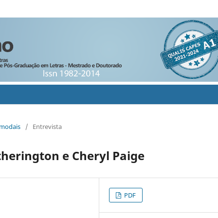
timodais
/
Entrevista
herington e Cheryl Paige
PDF