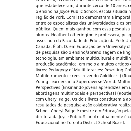
que estabeleceram, durante cerca de 10 anos, c
o ensino na Joyce Public School, escola situada 
região de York. Com isso demonstram a importâ
entre os especialistas das universidades e os pr
pública. Quem mais ganhou com essa pesquisa f
alunos. Heather Lotherington é professora, pesq
associada da Faculdade de Educação da York Uni
Canadá. É ph. D. em Educação pela University of
de pesquisa são o ensino/aprendizagem de líng
tecnologia, em ambiente multicultural e multili
produção acadêmica, em meio a muitos artigos 
livros: Pedagogy of Multiliteracies: Rewriting G
Multiletramentos: reescrevendo Goldilocks) (Rou
Young Learners in a Superdiverse World: Mult
Perspectives (Ensinando jovens aprendizes em
abordagens multimodais e perspectivas) (Routle
com Cheryl Paige. Os dois livros constituem a a
resultados da pesquisa-ação colaborativa realiz
School. Cheryl Paige é mestre em Educação pela U
diretora da Joyce Public School e atualmente é 
Educacional no Toronto District School Board.