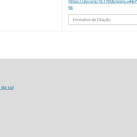
https://doi.org/10.17058/signo.v44i7
66
Formatos de Citação
 do sul