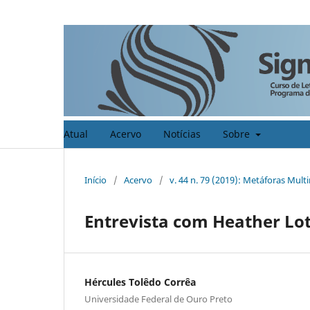
Atual
Acervo
Notícias
Sobre
Início
/
Acervo
/
v. 44 n. 79 (2019): Metáforas Mul
Entrevista com Heather Lot
Hércules Tolêdo Corrêa
Universidade Federal de Ouro Preto