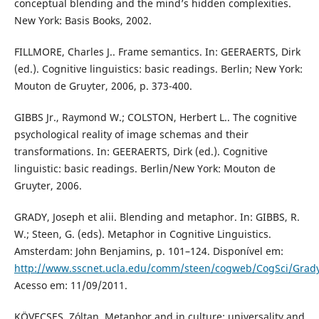
conceptual blending and the mind’s hidden complexities.
New York: Basis Books, 2002.
FILLMORE, Charles J.. Frame semantics. In: GEERAERTS, Dirk
(ed.). Cognitive linguistics: basic readings. Berlin; New York:
Mouton de Gruyter, 2006, p. 373-400.
GIBBS Jr., Raymond W.; COLSTON, Herbert L.. The cognitive
psychological reality of image schemas and their
transformations. In: GEERAERTS, Dirk (ed.). Cognitive
linguistic: basic readings. Berlin/New York: Mouton de
Gruyter, 2006.
GRADY, Joseph et alii. Blending and metaphor. In: GIBBS, R.
W.; Steen, G. (eds). Metaphor in Cognitive Linguistics.
Amsterdam: John Benjamins, p. 101–124. Disponível em:
http://www.sscnet.ucla.edu/comm/steen/cogweb/CogSci/Grad
Acesso em: 11/09/2011.
KÖVECSES, Zóltan. Metaphor and in culture: universality and