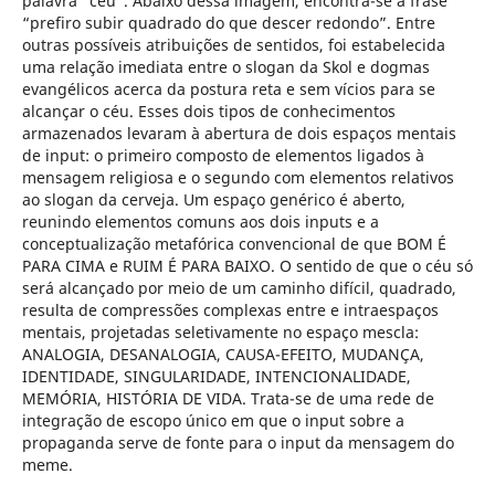
palavra “céu”. Abaixo dessa imagem, encontra-se a frase
“prefiro subir quadrado do que descer redondo”. Entre
outras possíveis atribuições de sentidos, foi estabelecida
uma relação imediata entre o slogan da Skol e dogmas
evangélicos acerca da postura reta e sem vícios para se
alcançar o céu. Esses dois tipos de conhecimentos
armazenados levaram à abertura de dois espaços mentais
de input: o primeiro composto de elementos ligados à
mensagem religiosa e o segundo com elementos relativos
ao slogan da cerveja. Um espaço genérico é aberto,
reunindo elementos comuns aos dois inputs e a
conceptualização metafórica convencional de que BOM É
PARA CIMA e RUIM É PARA BAIXO. O sentido de que o céu só
será alcançado por meio de um caminho difícil, quadrado,
resulta de compressões complexas entre e intraespaços
mentais, projetadas seletivamente no espaço mescla:
ANALOGIA, DESANALOGIA, CAUSA-EFEITO, MUDANÇA,
IDENTIDADE, SINGULARIDADE, INTENCIONALIDADE,
MEMÓRIA, HISTÓRIA DE VIDA. Trata-se de uma rede de
integração de escopo único em que o input sobre a
propaganda serve de fonte para o input da mensagem do
meme.