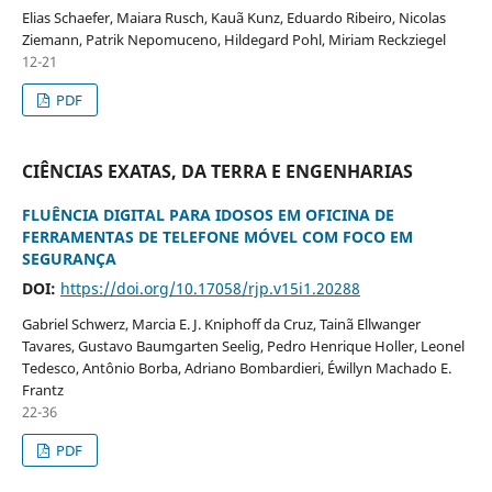
Elias Schaefer, Maiara Rusch, Kauã Kunz, Eduardo Ribeiro, Nicolas
Ziemann, Patrik Nepomuceno, Hildegard Pohl, Miriam Reckziegel
12-21
PDF
CIÊNCIAS EXATAS, DA TERRA E ENGENHARIAS
FLUÊNCIA DIGITAL PARA IDOSOS EM OFICINA DE
FERRAMENTAS DE TELEFONE MÓVEL COM FOCO EM
SEGURANÇA
DOI:
https://doi.org/10.17058/rjp.v15i1.20288
Gabriel Schwerz, Marcia E. J. Kniphoff da Cruz, Tainã Ellwanger
Tavares, Gustavo Baumgarten Seelig, Pedro Henrique Holler, Leonel
Tedesco, Antônio Borba, Adriano Bombardieri, Éwillyn Machado E.
Frantz
22-36
PDF