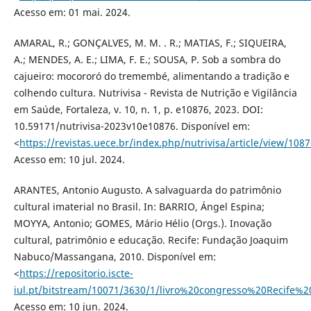
Acesso em: 01 mai. 2024.
AMARAL, R.; GONÇALVES, M. M. . R.; MATIAS, F.; SIQUEIRA,
A.; MENDES, A. E.; LIMA, F. E.; SOUSA, P. Sob a sombra do
cajueiro: mocororó do tremembé, alimentando a tradição e
colhendo cultura. Nutrivisa - Revista de Nutrição e Vigilância
em Saúde, Fortaleza, v. 10, n. 1, p. e10876, 2023. DOI:
10.59171/nutrivisa-2023v10e10876. Disponível em:
<
https://revistas.uece.br/index.php/nutrivisa/article/view/108
Acesso em: 10 jul. 2024.
ARANTES, Antonio Augusto. A salvaguarda do patrimônio
cultural imaterial no Brasil. In: BARRIO, Ángel Espina;
MOYYA, Antonio; GOMES, Mário Hélio (Orgs.). Inovação
cultural, patrimônio e educação. Recife: Fundação Joaquim
Nabuco/Massangana, 2010. Disponível em:
<
https://repositorio.iscte-
iul.pt/bitstream/10071/3630/1/livro%20congresso%20Recife%2
Acesso em: 10 jun. 2024.