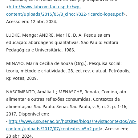
<
http://www.labcom.fau.usp.br/wp-
content/uploads/2015/05/3_cincci/032-ricardo-lopes.pdf
>.
Acesso em: 12 abr. 2024.
LÜDKE, Menga; ANDRÉ, Marli E. D. A. Pesquisa em
educação: abordagens qualitativas. São Paulo: Editora
Pedagógica e Universitária, 1986.
MINAYO, Maria Cecília de Souza (Org.). Pesquisa social:
teoria, método e criatividade. 28. ed. rev. e atual. Petrópolis,
RJ: Vozes, 2009.
NASCIMENTO, Amália L.; MENASCHE, Renata. Comida, ato
alimentar e outras reflexões consumidas. Contextos da
alimentação. São Paulo: Senac São Paulo, v. 5, n. 2, p. 1-16,
2017. Disponível em:
<
http://www3.sp.senac.br/hotsites/blogs/revistacontextos/wp-
content/uploads/2017/07/contextos-v5n2.pdf
>. Acesso em:
20 abr. 2024.