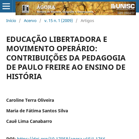
Início
/
Acervo
/
v. 15 n. 1 (2009)
/
Artigos
EDUCAÇÃO LIBERTADORA E
MOVIMENTO OPERÁRIO:
CONTRIBUIÇÕES DA PEDAGOGIA
DE PAULO FREIRE AO ENSINO DE
HISTÓRIA
Caroline Terra Oliveira
Maria de Fátima Santos Silva
Cauê Lima Canabarro
DOI:
https://doi.org/10.17058/agora.v15i1.1766