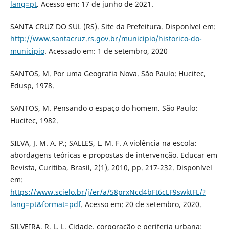
lang=pt
. Acesso em: 17 de junho de 2021.
SANTA CRUZ DO SUL (RS). Site da Prefeitura. Disponível em:
http://www.santacruz.rs.gov.br/municipio/historico-do-
municipio
. Acessado em: 1 de setembro, 2020
SANTOS, M. Por uma Geografia Nova. São Paulo: Hucitec,
Edusp, 1978.
SANTOS, M. Pensando o espaço do homem. São Paulo:
Hucitec, 1982.
SILVA, J. M. A. P.; SALLES, L. M. F. A violência na escola:
abordagens teóricas e propostas de intervenção. Educar em
Revista, Curitiba, Brasil, 2(1), 2010, pp. 217-232. Disponível
em:
https://www.scielo.br/j/er/a/58prxNcd4bFt6cLF9swktFL/?
lang=pt&format=pdf
. Acesso em: 20 de setembro, 2020.
SILVEIRA, R. L. L. Cidade, corporação e periferia urbana: