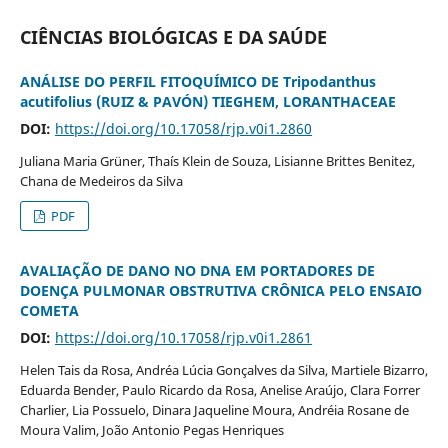
CIÊNCIAS BIOLÓGICAS E DA SAÚDE
ANÁLISE DO PERFIL FITOQUÍMICO DE Tripodanthus
acutifolius (RUIZ & PAVÓN) TIEGHEM, LORANTHACEAE
DOI:
https://doi.org/10.17058/rjp.v0i1.2860
Juliana Maria Grüner, Thaís Klein de Souza, Lisianne Brittes Benitez,
Chana de Medeiros da Silva
PDF
AVALIAÇÃO DE DANO NO DNA EM PORTADORES DE
DOENÇA PULMONAR OBSTRUTIVA CRÔNICA PELO ENSAIO
COMETA
DOI:
https://doi.org/10.17058/rjp.v0i1.2861
Helen Tais da Rosa, Andréa Lúcia Gonçalves da Silva, Martiele Bizarro,
Eduarda Bender, Paulo Ricardo da Rosa, Anelise Araújo, Clara Forrer
Charlier, Lia Possuelo, Dinara Jaqueline Moura, Andréia Rosane de
Moura Valim, João Antonio Pegas Henriques