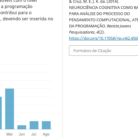
tíveis com o nível
& Cruz, M. E. J. K. da. (2014).
ue a programação
NEUROCIÊNCIA COGNITIVA COMO B
ontribui para o
PARA ANÁLISE DO PROCESSO DO
 devendo ser inserida no
PENSAMENTO COMPUTACIONAL, AT
DA PROGRAMAÇÃO.
Revista Jovens
Pesquisadores
,
4
(2).
https://doi.org/10.17058/rjp.v4i2.450
Formatos de Citação