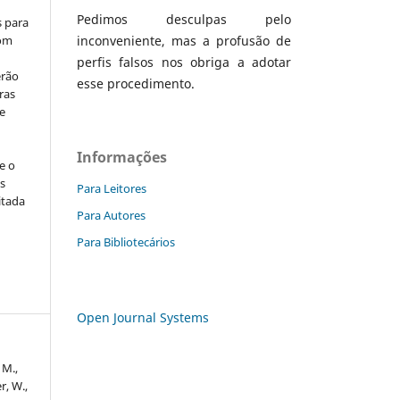
Pedimos desculpas pelo
s para
com
inconveniente, mas a profusão de
perfis falsos nos obriga a adotar
erão
esse procedimento.
ras
e
Informações
e o
s
Para Leitores
itada
Para Autores
Para Bibliotecários
Open Journal Systems
 M.,
r, W.,