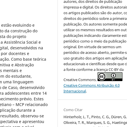
autores, dos direitos de publicação
impressa e digital. Os direitos autorai
os artigos publicados são do autor, 
direitos do periódico sobre a primeira
publicação. Os autores somente pod
 estão evoluindo e
utilizar os mesmos resultados em out
to da construção do
publicações indicando claramente est
sta do projeto
periódico como o meio da publicação
 Assistência Social e
original. Em virtude de sermos um
gital, desenvolvidos na
periódico de acesso aberto, permite-s
 por docentes e
uso gratuito dos artigos em aplicaçõe
ação. Como base teórica
educacionais e científicas desde que c
itiva e Abstração
a fonte conforme a licença CC-BY da
s mentais e
m do estudante,
Creative Commons.
em uma linguagem
Creative Commons Atribuição 4.0
o de Caso, desenvolvido
Internacional
.
ra adolescentes entre 14
ecimento prévio. Estes
etiano – MCP relacionado
Como Citar
aplicação durante a
resultado, observou-se
Hinterholz, L. T., Pinto, C. G., Düren, G.
xpectativa e apresentou
Oliveira, T. R., Marques, S. G., Haetinge