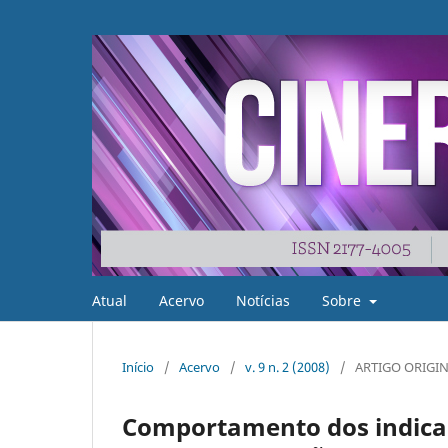
Atual
Acervo
Notícias
Sobre
Início
/
Acervo
/
v. 9 n. 2 (2008)
/
ARTIGO ORIGI
Comportamento dos indica