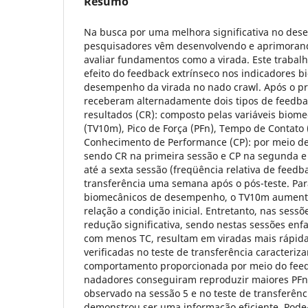
Resumo
Na busca por uma melhora significativa no de
pesquisadores vêm desenvolvendo e aprimoran
avaliar fundamentos como a virada. Este trabalho
efeito do feedback extrínseco nos indicadores 
desempenho da virada no nado crawl. Após o pr
receberam alternadamente dois tipos de feedba
resultados (CR): composto pelas variáveis biom
(TV10m), Pico de Força (PFn), Tempo de Contato 
Conhecimento de Performance (CP): por meio de 
sendo CR na primeira sessão e CP na segunda e
até a sexta sessão (freqüência relativa de feed
transferência uma semana após o pós-teste. Par
biomecânicos de desempenho, o TV10m aument
relação a condição inicial. Entretanto, nas sessõ
redução significativa, sendo nestas sessões enf
com menos TC, resultam em viradas mais rápid
verificadas no teste de transferência caracter
comportamento proporcionada por meio do feed
nadadores conseguiram reproduzir maiores PF
observado na sessão 5 e no teste de transferênc
demonstrou ser uma informação eficiente. Pode