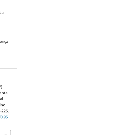
da
cença
).
ente
al
ino
7-225.
i0.951