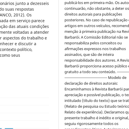
publicá-los em primeira mão. Os auto
onários junto a dezesseis
continuarão, não obstante, a deter o
ndo suas respostas
direitos autorais para publicações
RANCO, 2012). Os
posteriores. No caso de republicação
uada em serviço parece
artigos em outros veículos, recomend
nção das atuais condições
menção à primeira publicação na Revi
lmente voltadas a atender
Barbarói. A Comissão Editorial não se
 aspectos do trabalho e
responsabiliza pelos conceitos ou
nhecer e discutir a
afirmações expressos nos trabalhos
ontexto político,
assinados, que são de inteira
 como seus
responsabilidade dos autores. A Revis
Barbarói proporciona acesso público 
gratuito a todo seu conteúdo. ------------
------------------------------------- Modelo de
declaração de direitos autorais:
Encaminhamos à Revista Barbarói pa
apreciação e possível publicação, o te
intitulado (título do texto) que se tra
(Relato de pesquisa ou Estudo teóric
Relato de experiência). Declaramos q
presente trabalho é inédito e original,
seguiu rigorosamente todos os