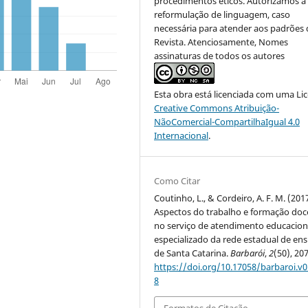
procedimentos éticos. Autorizamos a
reformulação de linguagem, caso
necessária para atender aos padrões 
Revista. Atenciosamente, Nomes
assinaturas de todos os autores
Esta obra está licenciada com uma Li
Creative Commons Atribuição-
NãoComercial-CompartilhaIgual 4.0
Internacional
.
Como Citar
Coutinho, L., & Cordeiro, A. F. M. (2017
Aspectos do trabalho e formação doc
no serviço de atendimento educacion
especializado da rede estadual de ens
de Santa Catarina.
Barbarói
,
2
(50), 20
https://doi.org/10.17058/barbaroi.v0
8