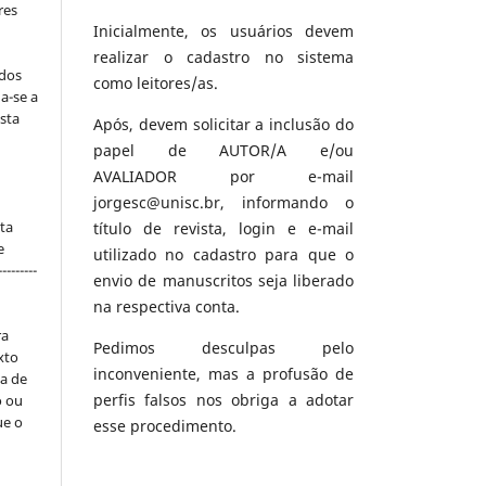
res
Inicialmente, os usuários devem
s
realizar o cadastro no sistema
 dos
como leitores/as.
a-se a
sta
Após, devem solicitar a inclusão do
papel de AUTOR/A e/ou
AVALIADOR por e-mail
jorgesc@unisc.br, informando o
ta
título de revista, login e e-mail
e
utilizado no cadastro para que o
-------
envio de manuscritos seja liberado
na respectiva conta.
ra
Pedimos desculpas pelo
xto
inconveniente, mas a profusão de
ta de
perfis falsos nos obriga a adotar
o ou
ue o
esse procedimento.