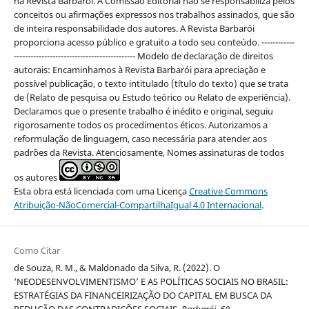
na Revista Barbarói. A Comissão Editorial não se responsabiliza pelos
conceitos ou afirmações expressos nos trabalhos assinados, que são
de inteira responsabilidade dos autores. A Revista Barbarói
proporciona acesso público e gratuito a todo seu conteúdo. ------------
-------------------------------------------- Modelo de declaração de direitos
autorais: Encaminhamos à Revista Barbarói para apreciação e
possível publicação, o texto intitulado (título do texto) que se trata
de (Relato de pesquisa ou Estudo teórico ou Relato de experiência).
Declaramos que o presente trabalho é inédito e original, seguiu
rigorosamente todos os procedimentos éticos. Autorizamos a
reformulação de linguagem, caso necessária para atender aos
padrões da Revista. Atenciosamente, Nomes assinaturas de todos
os autores
Esta obra está licenciada com uma Licença
Creative Commons
Atribuição-NãoComercial-CompartilhaIgual 4.0 Internacional
.
Como Citar
de Souza, R. M., & Maldonado da Silva, R. (2022). O
‘NEODESENVOLVIMENTISMO’ E AS POLÍTICAS SOCIAIS NO BRASIL:
ESTRATÉGIAS DA FINANCEIRIZAÇÃO DO CAPITAL EM BUSCA DA
REDUÇÃO DAS CONTRADIÇÕES SOCIAIS.
Barbarói
,
60
.