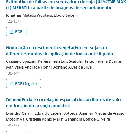
Estimativa de falhas em semeadura de soja (GLYCINE MAX
(L) MERRILL) a partir de imagens de sensoriamento
Jonathas Mateus Wouters, Elódio Sebem
122-134
PDF
Nodulação e crescimento vegetativo em soja sob
diferentes modos de aplicação de inoculante líquido
Cassiano Spaziani Pereira, Jean Luiz Scatola, Hélcio Pereira Duarte,
Ivan Vilela Andrade Fiorini, Adriano Alves da Silva
135-144
PDF (Inglês)
Dependência e correlação espacial dos atributos de solo
em função do arranjo amostral
Evandro Gelain, Eduardo Leonel Bottega, Anamari Viegas de Araujo
Motomiya, Cristielle König Marin, Zanandra Boff de Oliveira
145-172