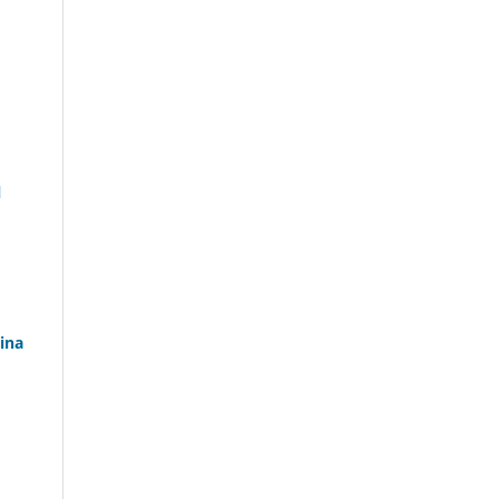
l
ina