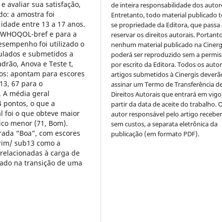
e avaliar sua satisfação,
de inteira responsabilidade dos autor
o: a amostra foi
Entretanto, todo material publicado t
 idade entre 13 a 17 anos.
se propriedade da Editora, que passa 
io WHOQOL-bref e para a
reservar os direitos autorais. Portanto
esempenho foi utilizado o
nenhum material publicado na Cinerg
bulados e submetidos a
poderá ser reproduzido sem a permi
adrão, Anova e Teste t,
por escrito da Editora. Todos os auto
dos: apontam para escores
artigos submetidos à Cinergis deverã
13, 67 para o
assinar um Termo de Transferência d
. A média geral
Direitos Autorais que entrará em vigo
4 pontos, o que a
partir da data de aceite do trabalho. 
al foi o que obteve maior
autor responsável pelo artigo receber
ico menor (71, Bom).
sem custos, a separata eletrônica da
erada “Boa”, com escores
publicação (em formato PDF).
irim/ sub13 como a
 relacionadas à carga de
ado na transição de uma