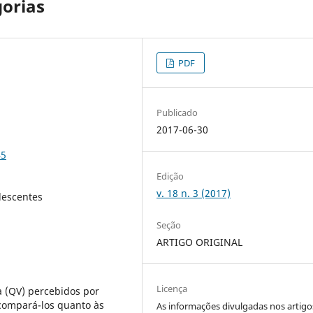
gorias
PDF
Publicado
2017-06-30
45
Edição
v. 18 n. 3 (2017)
lescentes
Seção
ARTIGO ORIGINAL
Licença
a (QV) percebidos por
, compará-los quanto às
As informações divulgadas nos artigo