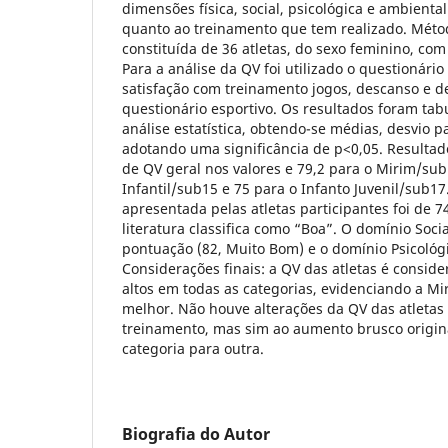
dimensões física, social, psicológica e ambiental 
quanto ao treinamento que tem realizado. Métod
constituída de 36 atletas, do sexo feminino, com
Para a análise da QV foi utilizado o questionár
satisfação com treinamento jogos, descanso e d
questionário esportivo. Os resultados foram ta
análise estatística, obtendo-se médias, desvio p
adotando uma significância de p<0,05. Resulta
de QV geral nos valores e 79,2 para o Mirim/sub
Infantil/sub15 e 75 para o Infanto Juvenil/sub17
apresentada pelas atletas participantes foi de 7
literatura classifica como “Boa”. O domínio Soci
pontuação (82, Muito Bom) e o domínio Psicológ
Considerações finais: a QV das atletas é consid
altos em todas as categorias, evidenciando a M
melhor. Não houve alterações da QV das atletas
treinamento, mas sim ao aumento brusco origin
categoria para outra.
Biografia do Autor