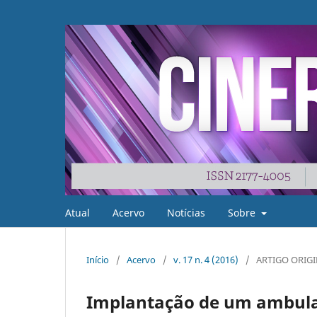
Atual
Acervo
Notícias
Sobre
Início
/
Acervo
/
v. 17 n. 4 (2016)
/
ARTIGO ORIG
Implantação de um ambula