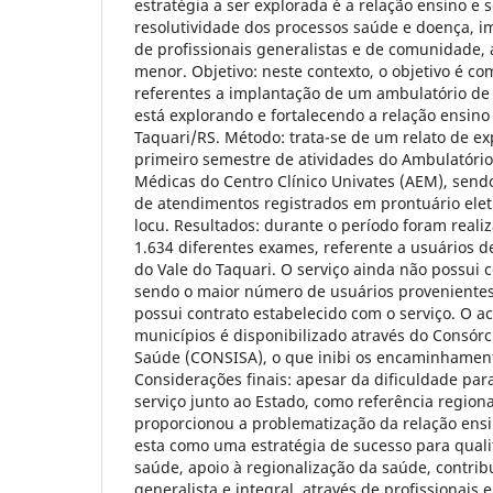
estratégia a ser explorada é a relação ensino e s
resolutividade dos processos saúde e doença, 
de profissionais generalistas e de comunidade, 
menor. Objetivo: neste contexto, o objetivo é co
referentes a implantação de um ambulatório d
está explorando e fortalecendo a relação ensino 
Taquari/RS. Método: trata-se de um relato de ex
primeiro semestre de atividades do Ambulatório
Médicas do Centro Clínico Univates (AEM), sen
de atendimentos registrados em prontuário eletr
locu. Resultados: durante o período foram reali
1.634 diferentes exames, referente a usuários d
do Vale do Taquari. O serviço ainda não possui 
sendo o maior número de usuários provenientes
possui contrato estabelecido com o serviço. O a
municípios é disponibilizado através do Consórc
Saúde (CONSISA), o que inibi os encaminhament
Considerações finais: apesar da dificuldade par
serviço junto ao Estado, como referência regiona
proporcionou a problematização da relação ensi
esta como uma estratégia de sucesso para quali
saúde, apoio à regionalização da saúde, contri
generalista e integral, através de profissionais e