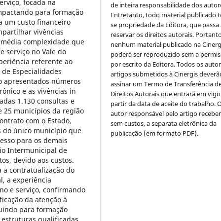
erviço, focada na
de inteira responsabilidade dos autor
impactando para formação
Entretanto, todo material publicado t
a um custo financeiro
se propriedade da Editora, que passa 
mpartilhar vivências
reservar os direitos autorais. Portanto
e média complexidade que
nenhum material publicado na Cinerg
e serviço no Vale do
poderá ser reproduzido sem a permi
periência referente ao
por escrito da Editora. Todos os auto
 de Especialidades
artigos submetidos à Cinergis deverã
do apresentados números
assinar um Termo de Transferência d
ônico e as vivências in
Direitos Autorais que entrará em vigo
zadas 1.130 consultas e
partir da data de aceite do trabalho. 
e 25 municípios da região
autor responsável pelo artigo receber
contrato com o Estado,
sem custos, a separata eletrônica da
 do único município que
publicação (em formato PDF).
cesso para os demais
io Intermunicipal de
os, devido aos custos.
a a contratualização do
l, a experiência
no e serviço, confirmando
ficação da atenção à
buindo para formação
 estruturas qualificadas,