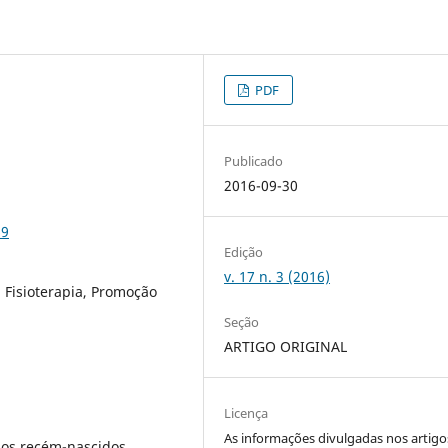
PDF
Publicado
2016-09-30
69
Edição
v. 17 n. 3 (2016)
 Fisioterapia, Promoção
Seção
ARTIGO ORIGINAL
Licença
As informações divulgadas nos artigo
 dos recém-nascidos