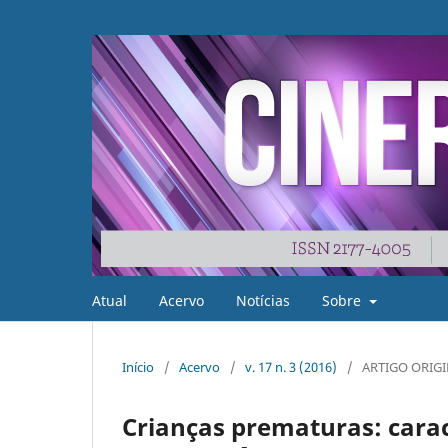
Atual
Acervo
Notícias
Sobre
Início
/
Acervo
/
v. 17 n. 3 (2016)
/
ARTIGO ORIG
Crianças prematuras: carac