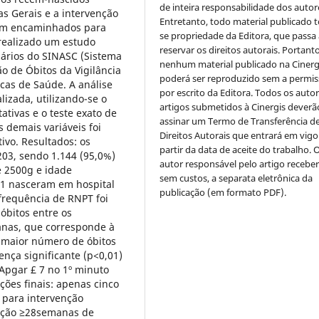
de inteira responsabilidade dos autor
s Gerais e a intervenção
Entretanto, todo material publicado t
ram encaminhados para
se propriedade da Editora, que passa 
i realizado um estudo
reservar os direitos autorais. Portanto
ndários do SINASC (Sistema
nenhum material publicado na Cinerg
o de Óbitos da Vigilância
poderá ser reproduzido sem a permi
cas de Saúde. A análise
por escrito da Editora. Todos os auto
alizada, utilizando-se o
artigos submetidos à Cinergis deverã
ativas e o teste exato de
assinar um Termo de Transferência d
s demais variáveis foi
Direitos Autorais que entrará em vigo
ivo. Resultados: os
partir da data de aceite do trabalho. 
203, sendo 1.144 (95,0%)
autor responsável pelo artigo receber
e 2500g e idade
sem custos, a separata eletrônica da
51 nasceram em hospital
publicação (em formato PDF).
 frequência de RNPT foi
óbitos entre os
anas, que corresponde à
 maior número de óbitos
ença significante (p<0,01)
Apgar £ 7 no 1º minuto
ções finais: apenas cinco
para intervenção
tação ≥28semanas de