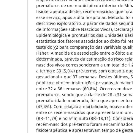
prematuros de um município do interior de Mina
fisioterapêutica destes recém-nascidos que fo
esse serviço, após a alta hospitalar. Método: fo
descritivo exploratório, a partir de dados secu
de Informações sobre Nascidos Vivos), Declaraçã
Epidemiológica e prontuários das Unidades Bási
estatística dos fatores associados ao óbito foi re
teste do χ2 para comparação das variáveis qualit
Fisher. A medida de associação entre o óbito e a
determinada, através da estimação do risco relat
nascidos vivos corresponderam a um total de 1.
a termo e 59 (5,0%) pré-termo, com o peso ≤ qu
gestacional < que 37 semanas. Destes últimos, 
público e oito em instituições privadas. A maior
entre 32 a 36 semanas (60,8%). Ocorreram doze 
prematuros, sendo que a classe de 28 a 31 sem
prematuridade moderada, foi a que apresentou
(47,4%). Com relação à mortalidade, houve difer
entre os recém-nascidos que apresentaram um 
(RR=11,79) e no 5º minuto (RR=18,11). Considera
recém-nascidos pré-termo foram encaminhados 
fisioterapêutica e apresentavam tempo de ges