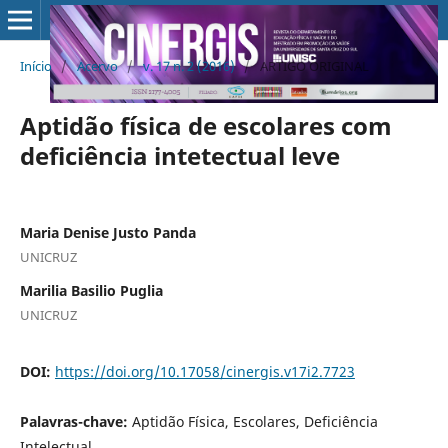
Início
/
Acervo
/
v. 17 n. 2 (2016)
/
ARTIGO ORIGINAL
Aptidão física de escolares com
deficiência intetectual leve
Maria Denise Justo Panda
UNICRUZ
Marilia Basilio Puglia
UNICRUZ
DOI:
https://doi.org/10.17058/cinergis.v17i2.7723
Palavras-chave:
Aptidão Física, Escolares, Deficiência
Intelectual