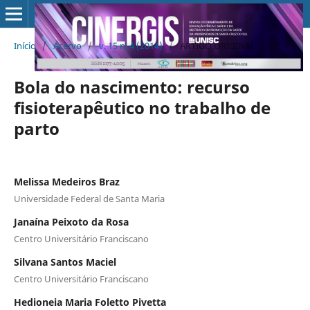
Início
/
Acervo
/
v. 15 n. 4 (2014)
/
ARTIGO ORIGINAL
Bola do nascimento: recurso
fisioterapêutico no trabalho de
parto
Melissa Medeiros Braz
Universidade Federal de Santa Maria
Janaína Peixoto da Rosa
Centro Universitário Franciscano
Silvana Santos Maciel
Centro Universitário Franciscano
Hedioneia Maria Foletto Pivetta