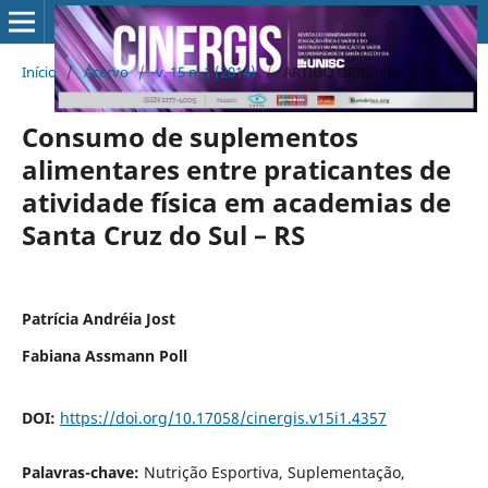
Início
/
Acervo
/
v. 15 n. 1 (2014)
/
ARTIGO ORIGINAL
Consumo de suplementos
alimentares entre praticantes de
atividade física em academias de
Santa Cruz do Sul – RS
Patrícia Andréia Jost
Fabiana Assmann Poll
DOI:
https://doi.org/10.17058/cinergis.v15i1.4357
Palavras-chave:
Nutrição Esportiva, Suplementação,