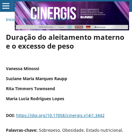
Início
/
Acervo
/
v. 14 n. 1 (2013)
/
ARTIGO ORIGINAL
Duração do aleitamento materno
e o excesso de peso
Vanessa Minossi
Suziane Maria Marques Raupp
Rita Timmers Townsend
Maria Lucia Rodrigues Lopes
DOI:
https://doi.org/10.17058/cinergis.v14i1.3442
Palavras-chave:
Sobrepeso, Obesidade, Estado nutricional,