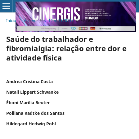
Início
/
Acervo
/
v. 12 n. 1 (2011)
/
ARTIGO ORIGINAL
Saúde do trabalhador e
fibromialgia: relação entre dor e
atividade física
Andréa Cristina Costa
Natalí Lippert Schwanke
Éboni Marília Reuter
Polliana Radtke dos Santos
Hildegard Hedwig Pohl