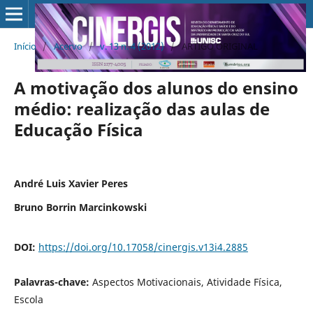
Início
/
Acervo
/
v. 13 n. 4 (2012)
/
ARTIGO ORIGINAL
A motivação dos alunos do ensino
médio: realização das aulas de
Educação Física
André Luis Xavier Peres
Bruno Borrin Marcinkowski
DOI:
https://doi.org/10.17058/cinergis.v13i4.2885
Palavras-chave:
Aspectos Motivacionais, Atividade Física,
Escola