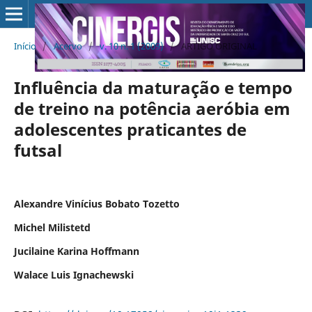
Início
/
Acervo
/
v. 10 n. 1 (2009)
/
ARTIGO ORIGINAL
Influência da maturação e tempo
de treino na potência aeróbia em
adolescentes praticantes de
futsal
Alexandre Vinícius Bobato Tozetto
Michel Milistetd
Jucilaine Karina Hoffmann
Walace Luis Ignachewski