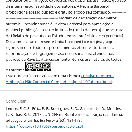
conceitos ou afirmações expressos nos trabalhos assinados, que são
de inteira responsabilidade dos autores. A Revista Barbarói
proporciona acesso público e gratuito a todo seu conteúdo. ------------
-------------------------------------------- Modelo de declaração de direitos
autorais: Encaminhamos à Revista Barbarói para apreciação e
possível publicação, o texto intitulado (título do texto) que se trata
de (Relato de pesquisa ou Estudo teórico ou Relato de experiência).
Declaramos que o presente trabalho é inédito e original, seguiu
rigorosamente todos os procedimentos éticos. Autorizamos a
reformulação de linguagem, caso necessária para atender aos
padrões da Revista. Atenciosamente, Nomes assinaturas de todos
os autores
Esta obra está licenciada com uma Licença
Creative Commons
Atribuição-NãoComercial-CompartilhaIgual 4.0 Internacional
.
Como Citar
Lemos, F. C. S., Félix, P. F., Rodrigues, R. D., Gasparetto, D., Mendes,
L., & Dias, R. S. (2017). UNICEF no Brasil e medicalização da infância,
educação e família.
Barbarói
,
2
(50), 154-173.
https://doi.org/10.17058/barbaroi.v0i0.5201