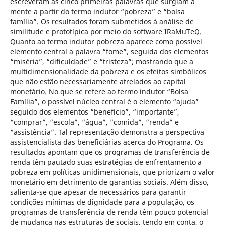
escreveram as cinco primeiras palavras que surgiam à
mente a partir do termo indutor “pobreza” e “bolsa
família”. Os resultados foram submetidos à análise de
similitude e prototípica por meio do software IRaMuTeQ.
Quanto ao termo indutor pobreza aparece como possível
elemento central a palavra “fome”, seguida dos elementos
“miséria”, “dificuldade” e “tristeza”; mostrando que a
multidimensionalidade da pobreza e os efeitos simbólicos
que não estão necessariamente atrelados ao capital
monetário. No que se refere ao termo indutor “Bolsa
Família”, o possível núcleo central é o elemento “ajuda”
seguido dos elementos “benefício”, “importante”,
“comprar”, “escola”, “água”, “comida”, “renda” e
“assistência”. Tal representação demonstra a perspectiva
assistencialista das beneficiárias acerca do Programa. Os
resultados apontam que os programas de transferência de
renda têm pautado suas estratégias de enfrentamento a
pobreza em políticas unidimensionais, que priorizam o valor
monetário em detrimento de garantias sociais. Além disso,
salienta-se que apesar de necessários para garantir
condições mínimas de dignidade para a população, os
programas de transferência de renda têm pouco potencial
de mudança nas estruturas de sociais, tendo em conta, o