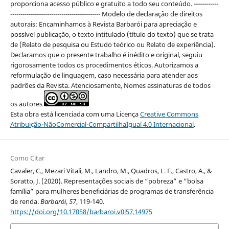
proporciona acesso público e gratuito a todo seu conteúdo. ------------
-------------------------------------------- Modelo de declaração de direitos
autorais: Encaminhamos à Revista Barbarói para apreciação e
possível publicação, o texto intitulado (título do texto) que se trata
de (Relato de pesquisa ou Estudo teórico ou Relato de experiência).
Declaramos que o presente trabalho é inédito e original, seguiu
rigorosamente todos os procedimentos éticos. Autorizamos a
reformulação de linguagem, caso necessária para atender aos
padrões da Revista. Atenciosamente, Nomes assinaturas de todos
os autores
Esta obra está licenciada com uma Licença
Creative Commons
Atribuição-NãoComercial-CompartilhaIgual 4.0 Internacional
.
Como Citar
Cavaler, C., Mezari Vitali, M., Landro, M., Quadros, L. F., Castro, A., &
Soratto, J. (2020). Representações sociais de “pobreza” e “bolsa
família” para mulheres beneficiárias de programas de transferência
de renda.
Barbarói
,
57
, 119-140.
https://doi.org/10.17058/barbaroi.v0i57.14975