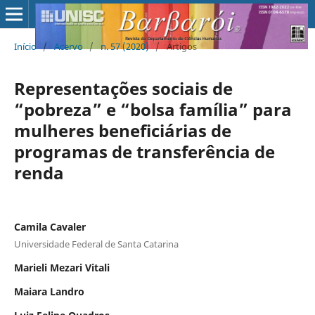
Início
/
Acervo
/
n. 57 (2020)
/
Artigos
Representações sociais de
“pobreza” e “bolsa família” para
mulheres beneficiárias de
programas de transferência de
renda
Camila Cavaler
Universidade Federal de Santa Catarina
Marieli Mezari Vitali
Maiara Landro