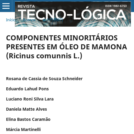
Início
/
Acervo
/
v. 11 (2007)
/
Tecnologia Ambiental
COMPONENTES MINORITÁRIOS
PRESENTES EM ÓLEO DE MAMONA
(Ricinus comunnis L.)
Rosana de Cassia de Souza Schneider
Eduardo Lahud Pons
Luciano Roni Silva Lara
Daniela Matte Alves
Elina Bastos Caramão
Márcia Martinelli