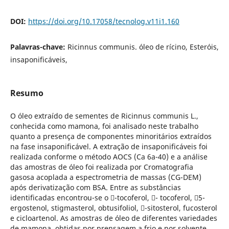
DOI:
https://doi.org/10.17058/tecnolog.v11i1.160
Palavras-chave:
Ricinnus communis. óleo de rícino, Esteróis,
insaponificáveis,
Resumo
O óleo extraído de sementes de Ricinnus communis L.,
conhecida como mamona, foi analisado neste trabalho
quanto a presença de componentes minoritários extraídos
na fase insaponificável. A extração de insaponificáveis foi
realizada conforme o método AOCS (Ca 6a-40) e a análise
das amostras de óleo foi realizada por Cromatografia
gasosa acoplada a espectrometria de massas (CG-DEM)
após derivatização com BSA. Entre as substâncias
identificadas encontrou-se o -tocoferol, - tocoferol, 5-
ergostenol, stigmasterol, obtusifoliol, -sitosterol, fucosterol
e cicloartenol. As amostras de óleo de diferentes variedades
de mamona, obtidas por prensagem a frio e por solvente